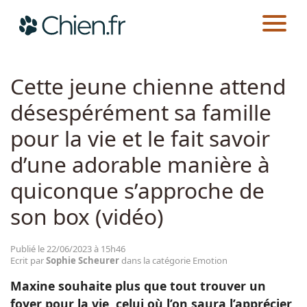
CHIEN.FR
ACTUALITÉS
EMOTION
Actualités
Cette jeune chienne attend
désespérément sa famille
Races
pour la vie et le fait savoir
Guides
d’une adorable manière à
quiconque s’approche de
son box (vidéo)
Publié le 22/06/2023 à 15h46
Ecrit par
Sophie Scheurer
dans la catégorie Emotion
Maxine souhaite plus que tout trouver un
foyer pour la vie, celui où l’on saura l’apprécier