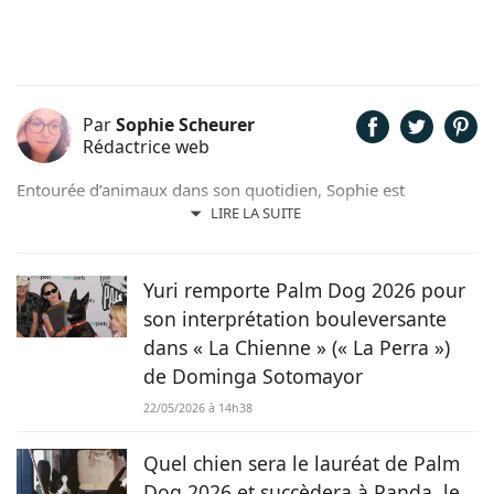
Par
Sophie Scheurer
Rédactrice web
Entourée d’animaux dans son quotidien, Sophie est
également passionnée de mots. Son amour pour les
LIRE LA SUITE
animaux est une réalité et ça n’est pas sans raison, si son
grand cœur l’a amené à sauver 2 d’entre eux d’une condition
précaire. Maya la croisée Labrador-Border Collie a été
Yuri remporte Palm Dog 2026 pour
retrouvée errante par la SPA et Hatchi, le chien Arbi, a été
son interprétation bouleversante
sauvé de Tunisie. À ses yeux, ses 2 chiens, son chat et ses
dans « La Chienne » (« La Perra »)
lapins font partie intégrante de sa vie et de sa famille ! C’est
de Dominga Sotomayor
donc sans hésiter qu’elle a décidé de mettre sa plume au
service de Chien.fr.
22/05/2026 à 14h38
Quel chien sera le lauréat de Palm
Dog 2026 et succèdera à Panda, le