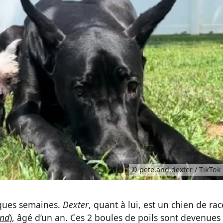
© pete.and.dexter / TikTok
ques semaines.
Dexter
, quant à lui, est un chien de rac
and
), âgé d’un an. Ces 2 boules de poils sont devenues