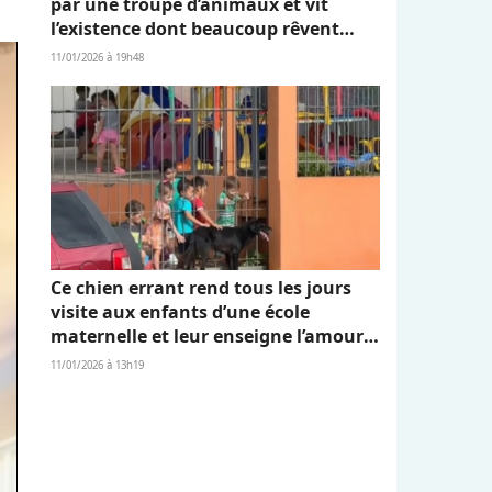
par une troupe d’animaux et vit
l’existence dont beaucoup rêvent
(vidéo)
11/01/2026 à 19h48
Ce chien errant rend tous les jours
visite aux enfants d’une école
maternelle et leur enseigne l’amour
et l’empathie (vidéo)
11/01/2026 à 13h19