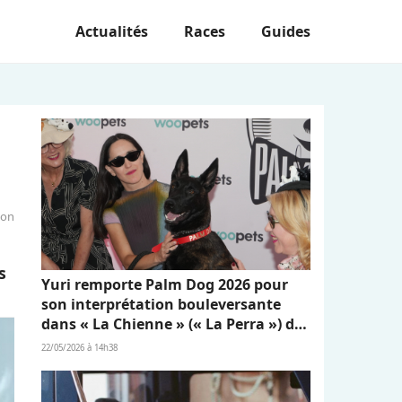
Actualités
Races
Guides
ion
s
Yuri remporte Palm Dog 2026 pour
son interprétation bouleversante
dans « La Chienne » (« La Perra ») de
Dominga Sotomayor
22/05/2026 à 14h38