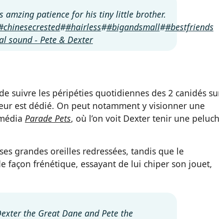
 amzing patience for his tiny little brother.
#chinesecrested
#
#hairless
#
#bigandsmall
#
#bestfriends
al sound - Pete & Dexter
e de suivre les péripéties quotidiennes des 2 canidés su
 leur est dédié. On peut notamment y visionner une
 média
Parade Pets
, où l’on voit Dexter tenir une peluc
ses grandes oreilles redressées, tandis que le
 de façon frénétique, essayant de lui chiper son jouet,
exter the Great Dane and Pete the