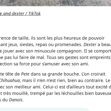
e.and.dexter / TikTok
rence de taille, ils sont les plus heureux de pouvoir
ant jeux, siestes, repas ou promenades.
Dexter
a bea
ore jouer avec son minuscule compagnon. II se compor
ne pas lui faire de mal. Tous ses gestes sont empreints
fection sa force pour s’amuser avec son ami.
te tête de
Pete
dans sa grande bouche. L’on croirait
Chihuahua
, mais il n’en n’est rien, bien au contraire. Le
son meilleur ami. Celui-ci est d’ailleurs tout excité 
ent très mouillé, trempé par les léchouilles bien baveus
s du
Danois
.