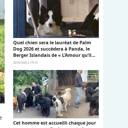
Quel chien sera le lauréat de Palm
Dog 2026 et succèdera à Panda, le
Berger Islandais de « L’Amour qu’il
nous reste » ?
20/05/2026 à 17h14
e
Cet homme est accueilli chaque jour