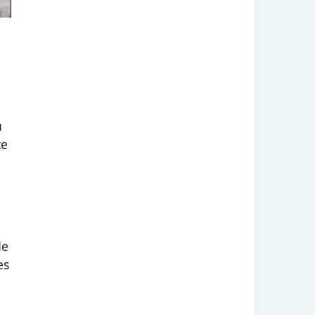
u
te
de
es