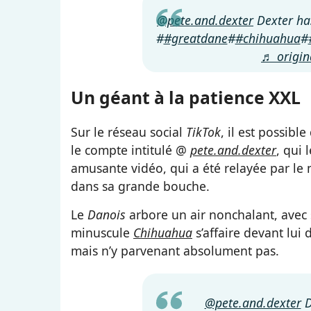
@pete.and.dexter
Dexter has
#
#greatdane
#
#chihuahua
#
♬ origin
Un géant à la patience XXL
Sur le réseau social
TikTok
, il est possibl
le compte intitulé @
pete.and.dexter
, qui
amusante vidéo, qui a été relayée par le
dans sa grande bouche.
Le
Danois
arbore un air nonchalant, avec 
minuscule
Chihuahua
s’affaire devant lui
mais n’y parvenant absolument pas.
@pete.and.dexter
D