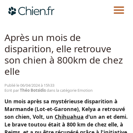
CHIEN.FR
ACTUALITÉS
EMOTION
Actualités
Après un mois de
disparition, elle retrouve
Races
son chien à 800km de chez
Guides
elle
Publié le 06/04/2024 à 15h33
Ecrit par
Théo Botsidis
dans la catégorie Emotion
Un mois après sa mystérieuse disparition à
Marmande (Lot-et-Garonne), Kelya a retrouvé
son chien, Volt, un
Chihuahua
d'un an et demi.
Le brave toutou était à 800 km de chez elle, à
Reims, et a pu être récupéré grâce à l'initiative