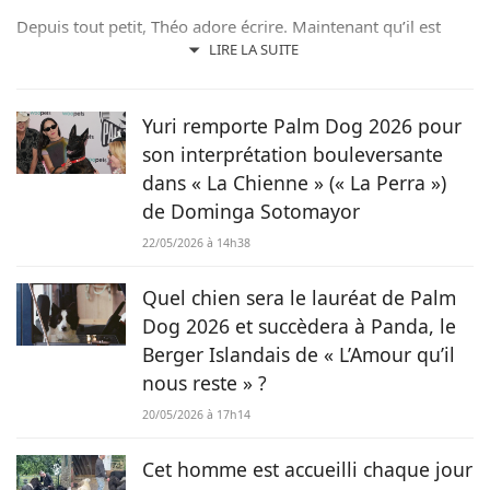
Depuis tout petit, Théo adore écrire. Maintenant qu’il est
rédacteur web, il partage avec plaisir ce qu’il découvre sur le
LIRE LA SUITE
monde des animaux, que ce soit des nouveautés, des guides
pratiques, ou tout simplement des histoires touchantes.
Yuri remporte Palm Dog 2026 pour
son interprétation bouleversante
dans « La Chienne » (« La Perra »)
de Dominga Sotomayor
22/05/2026 à 14h38
Quel chien sera le lauréat de Palm
Dog 2026 et succèdera à Panda, le
Berger Islandais de « L’Amour qu’il
nous reste » ?
20/05/2026 à 17h14
Cet homme est accueilli chaque jour