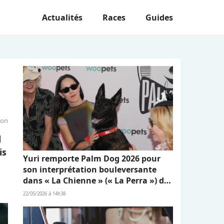
Actualités
Races
Guides
ion
l
is
Yuri remporte Palm Dog 2026 pour
son interprétation bouleversante
dans « La Chienne » (« La Perra ») de
Dominga Sotomayor
22/05/2026 à 14h38