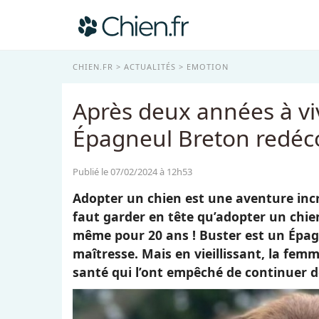
CHIEN.FR
ACTUALITÉS
EMOTION
Après deux années à viv
Épagneul Breton redéc
Publié le 07/02/2024 à 12h53
Adopter un chien est une aventure incro
faut garder en tête qu’adopter un chie
même pour 20 ans ! Buster est un Épagn
maîtresse. Mais en vieillissant, la fem
santé qui l’ont empêché de continuer d