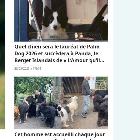
Quel chien sera le lauréat de Palm
Dog 2026 et succèdera à Panda, le
Berger Islandais de « L’Amour qu’il
nous reste » ?
20/05/2026 à 17h14
Cet homme est accueilli chaque jour