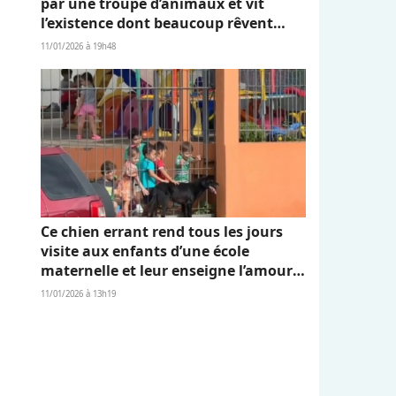
par une troupe d’animaux et vit
l’existence dont beaucoup rêvent
(vidéo)
11/01/2026 à 19h48
Ce chien errant rend tous les jours
visite aux enfants d’une école
maternelle et leur enseigne l’amour
et l’empathie (vidéo)
11/01/2026 à 13h19