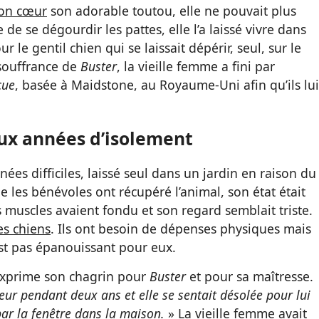
on cœur
son adorable toutou, elle ne pouvait plus
de se dégourdir les pattes, elle l’a laissé vivre dans
ur le gentil chien qui se laissait dépérir, seul, sur le
 souffrance de
Buster
, la vieille femme a fini par
cue
, basée à Maidstone, au Royaume-Uni afin qu’ils lui
ux années d’isolement
ées difficiles, laissé seul dans un jardin en raison du
e les bénévoles ont récupéré l’animal, son état était
 muscles avaient fondu et son regard semblait triste.
es chiens
. Ils ont besoin de dépenses physiques mais
est pas épanouissant pour eux.
, exprime son chagrin pour
Buster
et pour sa maîtresse.
rieur pendant deux ans et elle se sentait désolée pour lui
par la fenêtre dans la maison.
» La vieille femme avait