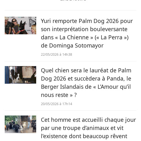
animaux est une réalité et ça n’est pas sans raison, si son
grand cœur l’a amené à sauver 2 d’entre eux d’une condition
précaire. Maya la croisée Labrador-Border Collie a été
Yuri remporte Palm Dog 2026 pour
retrouvée errante par la SPA et Hatchi, le chien Arbi, a été
son interprétation bouleversante
sauvé de Tunisie. À ses yeux, ses 2 chiens, son chat et ses
dans « La Chienne » (« La Perra »)
lapins font partie intégrante de sa vie et de sa famille ! C’est
de Dominga Sotomayor
donc sans hésiter qu’elle a décidé de mettre sa plume au
service de Chien.fr.
22/05/2026 à 14h38
Quel chien sera le lauréat de Palm
Dog 2026 et succèdera à Panda, le
Berger Islandais de « L’Amour qu’il
nous reste » ?
20/05/2026 à 17h14
Cet homme est accueilli chaque jour
par une troupe d’animaux et vit
l’existence dont beaucoup rêvent