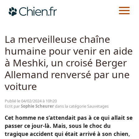
CHIEN.FR
ACTUALITÉS
SAUVETAGES
Actualités
La merveilleuse chaîne
humaine pour venir en aide
Races
à Meshki, un croisé Berger
Guides
Allemand renversé par une
voiture
Publié le 04/02/2024 à 10h20
Ecrit par
Sophie Scheurer
dans la catégorie Sauvetages
Cet homme ne s’attendait pas à ce qui allait se
passer ce jour-là. Mais, sous le choc du
tragique accident qui était arrivé à son chien,