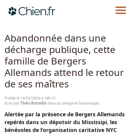
CHIEN.FR
ACTUALITÉS
SAUVETAGES
Actualités
Abandonnée dans une
décharge publique, cette
Races
famille de Bergers
Guides
Allemands attend le retour
de ses maîtres
Publié le 14/02/2024 à 18h13
Ecrit par
Théo Botsidis
dans la catégorie Sauvetages
Alertée par la présence de Bergers Allemands
repérés dans un dépotoir du Mississipi, les
bénévoles de l’organisation caritative NYC