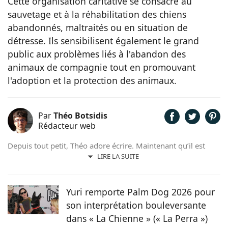
Cette organisation caritative se consacre au
sauvetage et à la réhabilitation des chiens
abandonnés, maltraités ou en situation de
détresse. Ils sensibilisent également le grand
public aux problèmes liés à l'abandon des
animaux de compagnie tout en promouvant
l'adoption et la protection des animaux.
Par
Théo Botsidis
Rédacteur web
Depuis tout petit, Théo adore écrire. Maintenant qu’il est
rédacteur web, il partage avec plaisir ce qu’il découvre sur le
LIRE LA SUITE
monde des animaux, que ce soit des nouveautés, des guides
pratiques, ou tout simplement des histoires touchantes.
Yuri remporte Palm Dog 2026 pour
son interprétation bouleversante
dans « La Chienne » (« La Perra »)