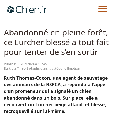
CHIEN.FR
ACTUALITÉS
EMOTION
Actualités
Abandonné en pleine forêt,
ce Lurcher blessé a tout fait
Races
pour tenter de s’en sortir
Guides
Publié le 25/02/2024 à 15h45
Ecrit par
Théo Botsidis
dans la catégorie Emotion
Ruth Thomas-Coxon, une agent de sauvetage
des animaux de la RSPCA, a répondu à l'appel
d'un promeneur qui a signalé un chien
abandonné dans un bois. Sur place, elle a
découvert un Lurcher beige affaibli et blessé,
recroquevillé sur lui-même.