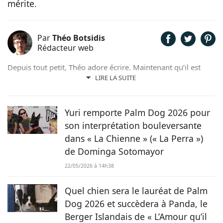
mérite.
Par
Théo Botsidis
Rédacteur web
Depuis tout petit, Théo adore écrire. Maintenant qu’il est
rédacteur web, il partage avec plaisir ce qu’il découvre sur le
LIRE LA SUITE
monde des animaux, que ce soit des nouveautés, des guides
pratiques, ou tout simplement des histoires touchantes.
Yuri remporte Palm Dog 2026 pour
son interprétation bouleversante
dans « La Chienne » (« La Perra »)
de Dominga Sotomayor
22/05/2026 à 14h38
Quel chien sera le lauréat de Palm
Dog 2026 et succèdera à Panda, le
Berger Islandais de « L’Amour qu’il