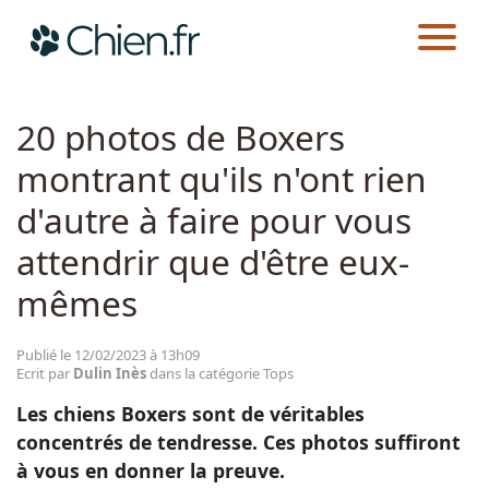
CHIEN.FR
ACTUALITÉS
TOPS
Actualités
20 photos de Boxers
montrant qu'ils n'ont rien
Races
d'autre à faire pour vous
Guides
attendrir que d'être eux-
mêmes
Publié le 12/02/2023 à 13h09
Ecrit par
Dulin Inès
dans la catégorie Tops
Les chiens Boxers sont de véritables
concentrés de tendresse. Ces photos suffiront
à vous en donner la preuve.