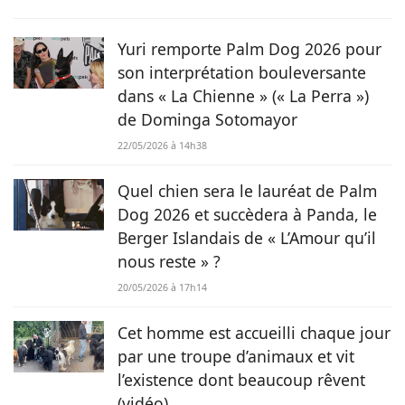
rédiger quelques contes et poèmes. Désormais plus ancrée
dans l'air du temps, j'ai décidé de me consacrer à la
rédaction web et ainsi faire de mon hobby, un métier !
Yuri remporte Palm Dog 2026 pour
son interprétation bouleversante
dans « La Chienne » (« La Perra »)
de Dominga Sotomayor
22/05/2026 à 14h38
Quel chien sera le lauréat de Palm
Dog 2026 et succèdera à Panda, le
Berger Islandais de « L’Amour qu’il
nous reste » ?
20/05/2026 à 17h14
Cet homme est accueilli chaque jour
par une troupe d’animaux et vit
l’existence dont beaucoup rêvent
(vidéo)