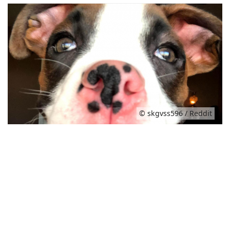
© skgvss596 / Reddit