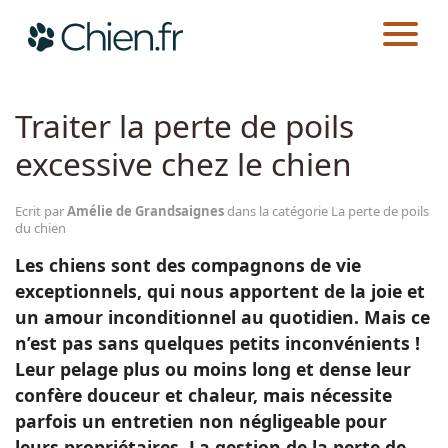
CHIEN.FR
GUIDES
SANTÉ
LA PERTE DE POILS DU CHIEN
Actualités
Traiter la perte de poils
excessive chez le chien
Races
Ecrit par
Amélie de Grandsaignes
dans la catégorie La perte de poils
Guides
du chien
Les chiens sont des compagnons de vie
exceptionnels, qui nous apportent de la joie et
un amour inconditionnel au quotidien. Mais ce
n’est pas sans quelques petits inconvénients !
Leur pelage plus ou moins long et dense leur
confère douceur et chaleur, mais nécessite
parfois un entretien non négligeable pour
leurs propriétaires. La gestion de la perte de