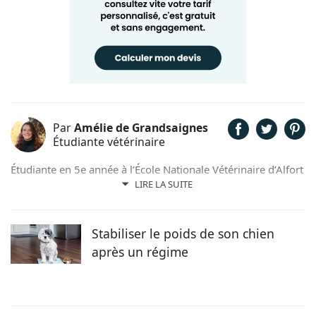
Par
Amélie de Grandsaignes
Étudiante vétérinaire
Étudiante en 5e année à l’École Nationale Vétérinaire d’Alfort
(ENVA), Amélie de Grandsaignes est également Assistante
LIRE LA SUITE
Spécialisée Vétérinaire dans une clinique parisienne depuis 3
ans. Elle souhaiterait par la suite effectuer un internat puis
une spécialisation en chirurgie des animaux de compagnie.
Stabiliser le poids de son chien
après un régime