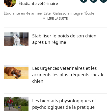
Étudiante vétérinaire
Étudiante en 4e année, Ester Galasso a intégré l’École
Nationale Vétérinaire d'Alfort (ENVA) en 2020 après une
LIRE LA SUITE
prépa BCPST (biologie, chimie, physique et sciences de la
Terre). Elle souhaite poursuivre ses études en canine et peut-
être se spécialiser en chirurgie ou médecine interne.
Stabiliser le poids de son chien
après un régime
Les urgences vétérinaires et les
accidents les plus fréquents chez le
chien
Les bienfaits physiologiques et
psychologiques de la pratique