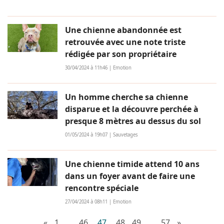
Une chienne abandonnée est
retrouvée avec une note triste
rédigée par son propriétaire
30/04/2024 à 11h46 | Emotion
Un homme cherche sa chienne
disparue et la découvre perchée à
presque 8 mètres au dessus du sol
01/05/2024 à 19h07 | Sauvetages
Une chienne timide attend 10 ans
dans un foyer avant de faire une
rencontre spéciale
27/04/2024 à 08h11 | Emotion
«
1
...
46
47
48
49
...
57
»