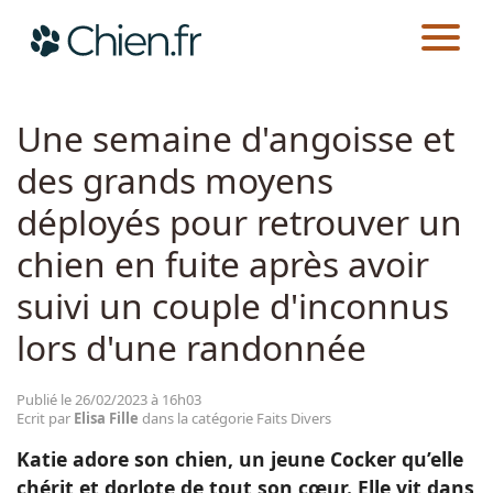
CHIEN.FR
ACTUALITÉS
FAITS DIVERS
Actualités
Une semaine d'angoisse et
des grands moyens
Races
déployés pour retrouver un
Guides
chien en fuite après avoir
suivi un couple d'inconnus
lors d'une randonnée
Publié le 26/02/2023 à 16h03
Ecrit par
Elisa Fille
dans la catégorie Faits Divers
Katie adore son chien, un jeune Cocker qu’elle
chérit et dorlote de tout son cœur. Elle vit dans