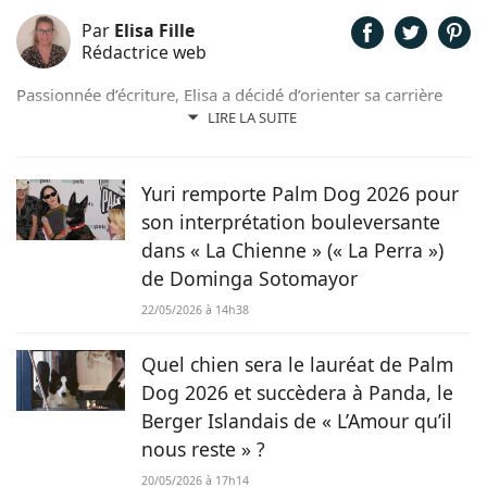
Par
Elisa Fille
Rédactrice web
Passionnée d’écriture, Elisa a décidé d’orienter sa carrière
professionnelle dans l’univers de la rédaction. Trouvant son
LIRE LA SUITE
inspiration dans la nature, entourée d’animaux, depuis les
chevaux jusqu’aux chiens en passant par les rongeurs, c’est
tout naturellement qu’elle prête sa plume à Chien.fr pour
Yuri remporte Palm Dog 2026 pour
vivre de ses deux passions.
son interprétation bouleversante
dans « La Chienne » (« La Perra »)
de Dominga Sotomayor
22/05/2026 à 14h38
Quel chien sera le lauréat de Palm
Dog 2026 et succèdera à Panda, le
Berger Islandais de « L’Amour qu’il
nous reste » ?
20/05/2026 à 17h14