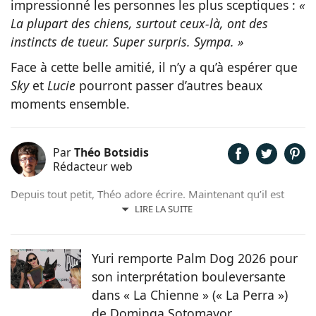
impressionné les personnes les plus sceptiques :
«
La plupart des chiens, surtout ceux-là, ont des
instincts de tueur. Super surpris. Sympa. »
Face à cette belle amitié, il n’y a qu’à espérer que
Sky
et
Lucie
pourront passer d’autres beaux
moments ensemble.
Par
Théo Botsidis
Rédacteur web
Depuis tout petit, Théo adore écrire. Maintenant qu’il est
rédacteur web, il partage avec plaisir ce qu’il découvre sur le
LIRE LA SUITE
monde des animaux, que ce soit des nouveautés, des guides
pratiques, ou tout simplement des histoires touchantes.
Yuri remporte Palm Dog 2026 pour
son interprétation bouleversante
dans « La Chienne » (« La Perra »)
de Dominga Sotomayor