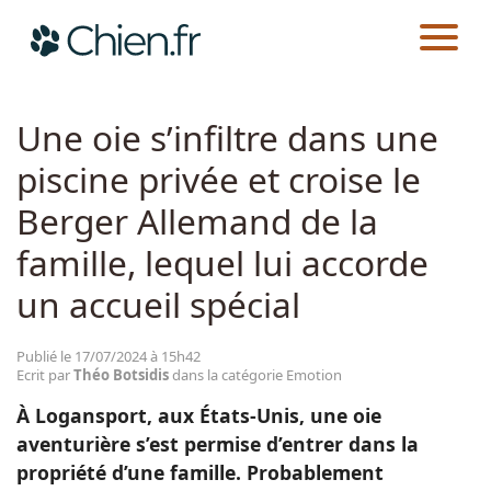
CHIEN.FR
ACTUALITÉS
EMOTION
Actualités
Une oie s’infiltre dans une
piscine privée et croise le
Races
Berger Allemand de la
Guides
famille, lequel lui accorde
un accueil spécial
Publié le 17/07/2024 à 15h42
Ecrit par
Théo Botsidis
dans la catégorie Emotion
À Logansport, aux États-Unis, une oie
aventurière s’est permise d’entrer dans la
propriété d’une famille. Probablement