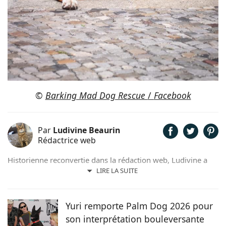
©
Barking Mad Dog Rescue
/
Facebook
Par
Ludivine Beaurin
Rédactrice web
Historienne reconvertie dans la rédaction web, Ludivine a
toujours adoré l’écriture et les animaux. Maîtresse de 6
LIRE LA SUITE
adorables chats, elle trouve beaucoup d’inspiration dans les
facéties de ses boules de poils.
Yuri remporte Palm Dog 2026 pour
son interprétation bouleversante