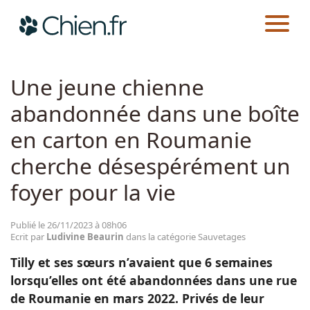
CHIEN.FR
ACTUALITÉS
SAUVETAGES
Actualités
Une jeune chienne
abandonnée dans une boîte
Races
en carton en Roumanie
Guides
cherche désespérément un
foyer pour la vie
Publié le 26/11/2023 à 08h06
Ecrit par
Ludivine Beaurin
dans la catégorie Sauvetages
Tilly et ses sœurs n’avaient que 6 semaines
lorsqu’elles ont été abandonnées dans une rue
de Roumanie en mars 2022. Privés de leur