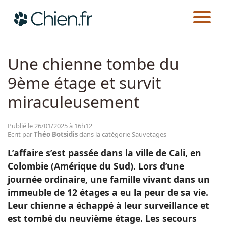
CHIEN.FR
ACTUALITÉS
SAUVETAGES
Actualités
Une chienne tombe du
9ème étage et survit
Races
miraculeusement
Guides
Publié le 26/01/2025 à 16h12
Ecrit par
Théo Botsidis
dans la catégorie Sauvetages
L’affaire s’est passée dans la ville de Cali, en
Colombie (Amérique du Sud). Lors d’une
journée ordinaire, une famille vivant dans un
immeuble de 12 étages a eu la peur de sa vie.
Leur chienne a échappé à leur surveillance et
est tombé du neuvième étage. Les secours