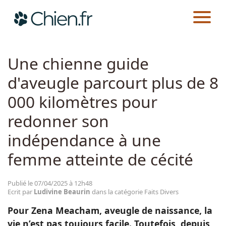
CHIEN.FR
ACTUALITÉS
FAITS DIVERS
Actualités
Une chienne guide
d'aveugle parcourt plus de 8
Races
000 kilomètres pour
Guides
redonner son
indépendance à une
femme atteinte de cécité
Publié le 07/04/2025 à 12h48
Ecrit par
Ludivine Beaurin
dans la catégorie Faits Divers
Pour Zena Meacham
, aveugle de naissance, la
vie n’est pas toujours facile. Toutefois, depuis