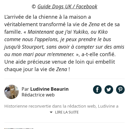
©
Guide Dogs UK / Facebook
L’arrivée de la chienne à la maison a
véritablement transformé la vie de
Zena
et de sa
famille. «
Maintenant que j'ai Yukiko, ou Kiko
comme nous l'appelons, je peux prendre le bus
jusqu'à Stourport, sans avoir à compter sur des amis
ou mon mari pour m'emmener.
», a-t-elle confié.
Une aide précieuse venue de loin qui embellit
chaque jour la vie de
Zena
!
Par
Ludivine Beaurin
Rédactrice web
Historienne reconvertie dans la rédaction web, Ludivine a
toujours adoré l’écriture et les animaux. Maîtresse de 6
LIRE LA SUITE
adorables chats, elle trouve beaucoup d’inspiration dans les
facéties de ses boules de poils.