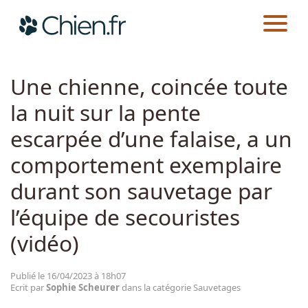
CHIEN.FR
ACTUALITÉS
SAUVETAGES
Actualités
Une chienne, coincée toute
la nuit sur la pente
Races
escarpée d’une falaise, a un
Guides
comportement exemplaire
durant son sauvetage par
l’équipe de secouristes
(vidéo)
Publié le 16/04/2023 à 18h07
Ecrit par
Sophie Scheurer
dans la catégorie Sauvetages