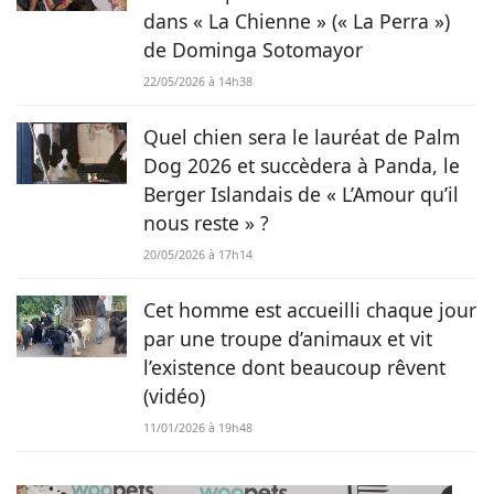
sauvé de Tunisie. À ses yeux, ses 2 chiens, son chat et ses
dans « La Chienne » (« La Perra »)
lapins font partie intégrante de sa vie et de sa famille ! C’est
de Dominga Sotomayor
donc sans hésiter qu’elle a décidé de mettre sa plume au
service de Chien.fr.
22/05/2026 à 14h38
Quel chien sera le lauréat de Palm
Dog 2026 et succèdera à Panda, le
Berger Islandais de « L’Amour qu’il
nous reste » ?
20/05/2026 à 17h14
Cet homme est accueilli chaque jour
par une troupe d’animaux et vit
l’existence dont beaucoup rêvent
(vidéo)
11/01/2026 à 19h48