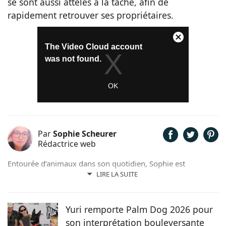
se sont aussi attelés à la tâche, afin de
rapidement retrouver ses propriétaires.
Par
Sophie Scheurer
Rédactrice web
Entourée d’animaux dans son quotidien, Sophie est
également passionnée de mots. Son amour pour les
LIRE LA SUITE
animaux est une réalité et ça n’est pas sans raison, si son
grand cœur l’a amené à sauver 2 d’entre eux d’une condition
précaire. Maya la croisée Labrador-Border Collie a été
Yuri remporte Palm Dog 2026 pour
retrouvée errante par la SPA et Hatchi, le chien Arbi, a été
son interprétation bouleversante