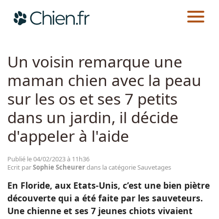
CHIEN.FR
ACTUALITÉS
SAUVETAGES
Actualités
Un voisin remarque une
maman chien avec la peau
Races
sur les os et ses 7 petits
Guides
dans un jardin, il décide
d'appeler à l'aide
Publié le 04/02/2023 à 11h36
Ecrit par
Sophie Scheurer
dans la catégorie Sauvetages
En Floride, aux Etats-Unis, c’est une bien piètre
découverte qui a été faite par les sauveteurs.
Une chienne et ses 7 jeunes chiots vivaient