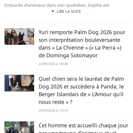
Entourée d’animaux dans son quotidien, Sophie est
également passionnée de mots. Son amour pour les
LIRE LA SUITE
animaux est une réalité et ça n’est pas sans raison, si son
grand cœur l’a amené à sauver 2 d’entre eux d’une condition
précaire. Maya la croisée Labrador-Border Collie a été
Yuri remporte Palm Dog 2026 pour
retrouvée errante par la SPA et Hatchi, le chien Arbi, a été
son interprétation bouleversante
sauvé de Tunisie. À ses yeux, ses 2 chiens, son chat et ses
dans « La Chienne » (« La Perra »)
lapins font partie intégrante de sa vie et de sa famille ! C’est
de Dominga Sotomayor
donc sans hésiter qu’elle a décidé de mettre sa plume au
service de Chien.fr.
22/05/2026 à 14h38
Quel chien sera le lauréat de Palm
Dog 2026 et succèdera à Panda, le
Berger Islandais de « L’Amour qu’il
nous reste » ?
20/05/2026 à 17h14
Cet homme est accueilli chaque jour
par une troupe d’animaux et vit