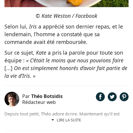
© Kate Weston / Facebook
Selon lui,
Iris
a apprécié son dernier repas, et le
lendemain, l’homme a constaté que sa
commande avait été remboursée.
Sur ce sujet,
Kate
a pris la parole pour toute son
équipe :
« C’était le moins que nous pouvions faire
[...]
On est simplement honorés d’avoir fait partie de
la vie d’Iris. »
Par
Théo Botsidis
Rédacteur web
Depuis tout petit, Théo adore écrire. Maintenant qu’il est
rédacteur web, il partage avec plaisir ce qu’il découvre sur le
LIRE LA SUITE
monde des animaux, que ce soit des nouveautés, des guides
pratiques, ou tout simplement des histoires touchantes.