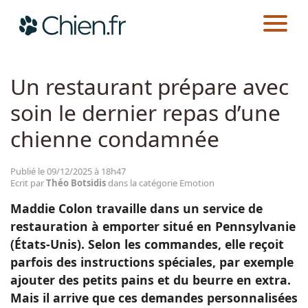
CHIEN.FR
ACTUALITÉS
EMOTION
Actualités
Un restaurant prépare avec
soin le dernier repas d’une
Races
chienne condamnée
Guides
Publié le 09/12/2025 à 18h47
Ecrit par
Théo Botsidis
dans la catégorie Emotion
Maddie Colon travaille dans un service de
restauration à emporter situé en Pennsylvanie
(États-Unis). Selon les commandes, elle reçoit
parfois des instructions spéciales, par exemple
ajouter des petits pains et du beurre en extra.
Mais il arrive que ces demandes personnalisées