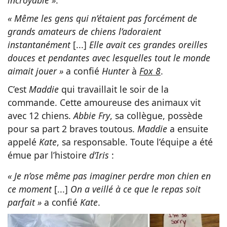
incroyable »
.
« Même les gens qui n’étaient pas forcément de
grands amateurs de chiens l’adoraient
instantanément
[...]
Elle avait ces grandes oreilles
douces et pendantes avec lesquelles tout le monde
aimait jouer »
a confié
Hunter
à
Fox 8
.
C’est
Maddie
qui travaillait le soir de la
commande. Cette amoureuse des animaux vit
avec 12 chiens.
Abbie Fry
, sa collègue, possède
pour sa part 2 braves toutous.
Maddie
a ensuite
appelé
Kate
, sa responsable. Toute l’équipe a été
émue par l’histoire
d’Iris
:
« Je n’ose même pas imaginer perdre mon chien en
ce moment
[...]
On a veillé à ce que le repas soit
parfait »
a confié
Kate
.