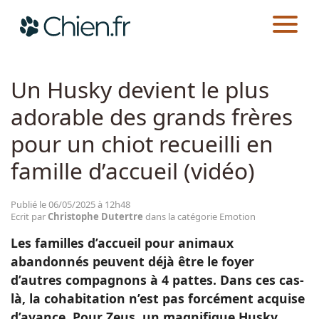
CHIEN.FR
ACTUALITÉS
EMOTION
Actualités
Un Husky devient le plus
adorable des grands frères
Races
pour un chiot recueilli en
Guides
famille d’accueil (vidéo)
Publié le 06/05/2025 à 12h48
Ecrit par
Christophe Dutertre
dans la catégorie Emotion
Les familles d’accueil pour animaux
abandonnés peuvent déjà être le foyer
d’autres compagnons à 4 pattes. Dans ces cas-
là, la cohabitation n’est pas forcément acquise
d’avance. Pour Zeus, un magnifique Husky,