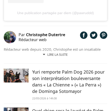
Une publication partagée par diem (@pawruddd)
Par
Christophe Dutertre
Rédacteur web
Rédacteur web depuis 2020, Christophe est un insatiable
curieux. Passionné de jardinage, de cinéma, de sciences, de
LIRE LA SUITE
lecture et bien sûr d’animaux, il met volontiers sa plume au
service de ses passions et de ses convictions. Sensible à la
cause animale, il n’hésite pas à jouer les familles d’accueil
Yuri remporte Palm Dog 2026 pour
pour des boules de poils dans le besoin.
son interprétation bouleversante
dans « La Chienne » (« La Perra »)
de Dominga Sotomayor
22/05/2026 à 14h38
Quel chien sera le lauréat de Palm