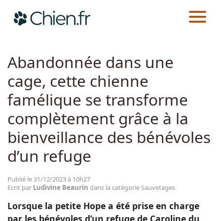
CHIEN.FR
ACTUALITÉS
SAUVETAGES
Actualités
Abandonnée dans une
cage, cette chienne
Races
famélique se transforme
Guides
complètement grâce à la
bienveillance des bénévoles
d’un refuge
Publié le 31/12/2023 à 10h27
Ecrit par
Ludivine Beaurin
dans la catégorie Sauvetages
Lorsque la petite Hope a été prise en charge
par les bénévoles d’un refuge de Caroline du