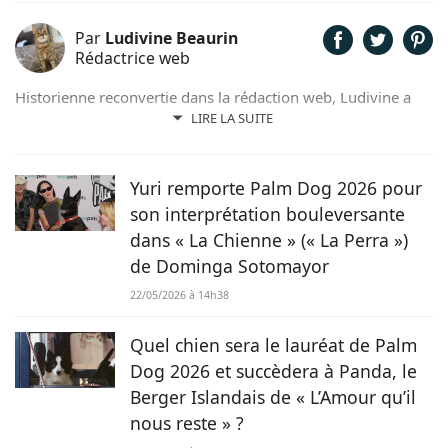
Par
Ludivine Beaurin
Rédactrice web
Historienne reconvertie dans la rédaction web, Ludivine a
toujours adoré l’écriture et les animaux. Maîtresse de 6
LIRE LA SUITE
adorables chats, elle trouve beaucoup d’inspiration dans les
facéties de ses boules de poils.
Yuri remporte Palm Dog 2026 pour
son interprétation bouleversante
dans « La Chienne » (« La Perra »)
de Dominga Sotomayor
22/05/2026 à 14h38
Quel chien sera le lauréat de Palm
Dog 2026 et succèdera à Panda, le
Berger Islandais de « L’Amour qu’il
nous reste » ?