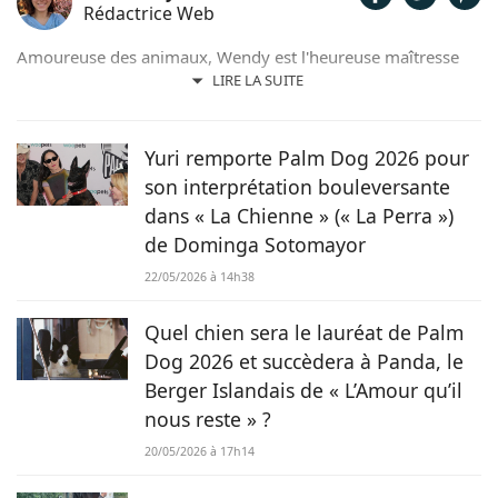
Rédactrice Web
Amoureuse des animaux, Wendy est l'heureuse maîtresse
d'un Berger Australien, de poules et même de pigeons
LIRE LA SUITE
voyageurs. Soucieuse d'allier sa passion pour les mots et
son adoration pour ses compagnons, c'est tout
naturellement qu'elle prête, avec plaisir, sa plume pour
Yuri remporte Palm Dog 2026 pour
Chien.fr.
son interprétation bouleversante
dans « La Chienne » (« La Perra »)
de Dominga Sotomayor
22/05/2026 à 14h38
Quel chien sera le lauréat de Palm
Dog 2026 et succèdera à Panda, le
Berger Islandais de « L’Amour qu’il
nous reste » ?
20/05/2026 à 17h14