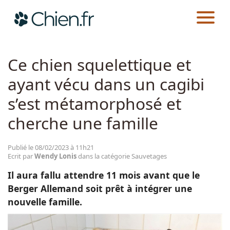
CHIEN.FR
ACTUALITÉS
SAUVETAGES
Actualités
Ce chien squelettique et
ayant vécu dans un cagibi
Races
s’est métamorphosé et
Guides
cherche une famille
Publié le 08/02/2023 à 11h21
Ecrit par
Wendy Lonis
dans la catégorie Sauvetages
Il aura fallu attendre 11 mois avant que le
Berger Allemand soit prêt à intégrer une
nouvelle famille.