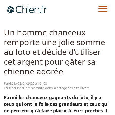
CHIEN.FR
ACTUALITÉS
FAITS DIVERS
Actualités
Un homme chanceux
remporte une jolie somme
Races
au loto et décide d’utiliser
Guides
cet argent pour gâter sa
chienne adorée
Publié le 02/01/2025 à 16h08
Ecrit par
Perrine Nemard
dans la catégorie Faits Divers
Parmi les chanceux gagnants du loto, il y a
ceux qui ont la folie des grandeurs et ceux qui
ne pensent qu’à faire plaisir à leurs proches. Il