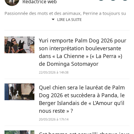
Rédactrice web
Passionnée des mots et des animaux, Perrine a toujours su
qu'elle était destinée à travailler en lien avec ces derniers.
LIRE LA SUITE
Aujourd'hui, elle s'épanouit aux côtés de son jeune
samoyède qui l'inspire quotidiennement et l'a même
poussée à se lancer dans la photographie canine.
Yuri remporte Palm Dog 2026 pour
son interprétation bouleversante
dans « La Chienne » (« La Perra »)
de Dominga Sotomayor
22/05/2026 à 14h38
Quel chien sera le lauréat de Palm
Dog 2026 et succèdera à Panda, le
Berger Islandais de « L’Amour qu’il
nous reste » ?
20/05/2026 à 17h14