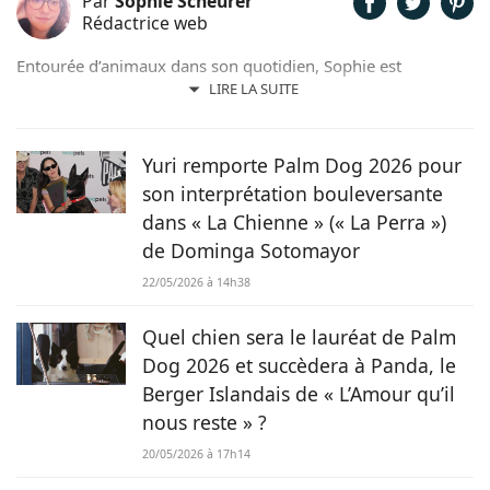
Par
Sophie Scheurer
Rédactrice web
Entourée d’animaux dans son quotidien, Sophie est
également passionnée de mots. Son amour pour les
LIRE LA SUITE
animaux est une réalité et ça n’est pas sans raison, si son
grand cœur l’a amené à sauver 2 d’entre eux d’une condition
précaire. Maya la croisée Labrador-Border Collie a été
Yuri remporte Palm Dog 2026 pour
retrouvée errante par la SPA et Hatchi, le chien Arbi, a été
son interprétation bouleversante
sauvé de Tunisie. À ses yeux, ses 2 chiens, son chat et ses
dans « La Chienne » (« La Perra »)
lapins font partie intégrante de sa vie et de sa famille ! C’est
de Dominga Sotomayor
donc sans hésiter qu’elle a décidé de mettre sa plume au
service de Chien.fr.
22/05/2026 à 14h38
Quel chien sera le lauréat de Palm
Dog 2026 et succèdera à Panda, le
Berger Islandais de « L’Amour qu’il
nous reste » ?
20/05/2026 à 17h14