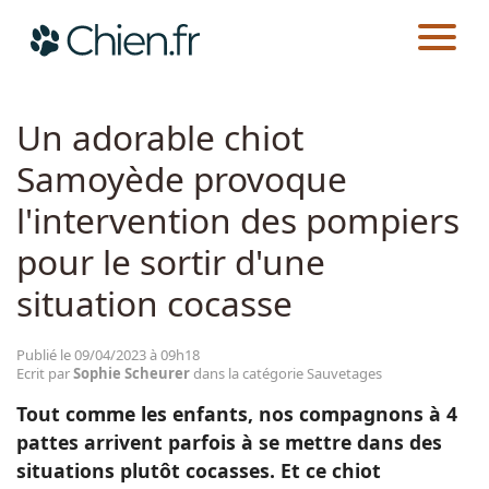
CHIEN.FR
ACTUALITÉS
SAUVETAGES
Actualités
Un adorable chiot
Samoyède provoque
Races
l'intervention des pompiers
Guides
pour le sortir d'une
situation cocasse
Publié le 09/04/2023 à 09h18
Ecrit par
Sophie Scheurer
dans la catégorie Sauvetages
Tout comme les enfants, nos compagnons à 4
pattes arrivent parfois à se mettre dans des
situations plutôt cocasses. Et ce chiot