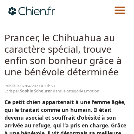
CHIEN.FR
ACTUALITÉS
EMOTION
Actualités
Prancer, le Chihuahua au
caractère spécial, trouve
Races
enfin son bonheur grâce à
Guides
une bénévole déterminée
Publié le 07/04/2023 à 13h53
Ecrit par
Sophie Scheurer
dans la catégorie Emotion
Ce petit chien appartenait à une femme âgée,
qui le traitait comme un humain. Il était
devenu asocial et souffrait d’obésité à son
arrivée au refuge, qui l’a pris en charge. Grâce
à une bénévole, il vit désormais sa meilleure