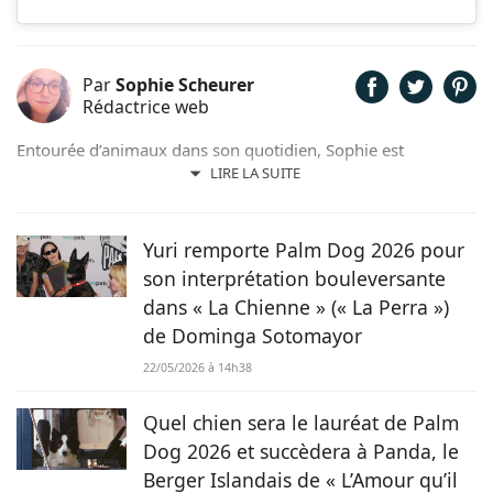
Par
Sophie Scheurer
Rédactrice web
Entourée d’animaux dans son quotidien, Sophie est
également passionnée de mots. Son amour pour les
LIRE LA SUITE
animaux est une réalité et ça n’est pas sans raison, si son
grand cœur l’a amené à sauver 2 d’entre eux d’une condition
précaire. Maya la croisée Labrador-Border Collie a été
Yuri remporte Palm Dog 2026 pour
retrouvée errante par la SPA et Hatchi, le chien Arbi, a été
son interprétation bouleversante
sauvé de Tunisie. À ses yeux, ses 2 chiens, son chat et ses
dans « La Chienne » (« La Perra »)
lapins font partie intégrante de sa vie et de sa famille ! C’est
de Dominga Sotomayor
donc sans hésiter qu’elle a décidé de mettre sa plume au
service de Chien.fr.
22/05/2026 à 14h38
Quel chien sera le lauréat de Palm
Dog 2026 et succèdera à Panda, le
Berger Islandais de « L’Amour qu’il