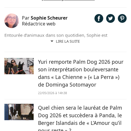
Par
Sophie Scheurer
Rédactrice web
Entourée d’animaux dans son quotidien, Sophie est
également passionnée de mots. Son amour pour les
LIRE LA SUITE
animaux est une réalité et ça n’est pas sans raison, si son
grand cœur l’a amené à sauver 2 d’entre eux d’une condition
précaire. Maya la croisée Labrador-Border Collie a été
Yuri remporte Palm Dog 2026 pour
retrouvée errante par la SPA et Hatchi, le chien Arbi, a été
son interprétation bouleversante
sauvé de Tunisie. À ses yeux, ses 2 chiens, son chat et ses
dans « La Chienne » (« La Perra »)
lapins font partie intégrante de sa vie et de sa famille ! C’est
de Dominga Sotomayor
donc sans hésiter qu’elle a décidé de mettre sa plume au
service de Chien.fr.
22/05/2026 à 14h38
Quel chien sera le lauréat de Palm
Dog 2026 et succèdera à Panda, le
Berger Islandais de « L’Amour qu’il
nous reste » ?