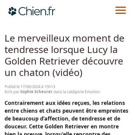
CHIEN.FR
ACTUALITÉS
EMOTION
Actualités
Le merveilleux moment de
tendresse lorsque Lucy la
Races
Golden Retriever découvre
Guides
un chaton (vidéo)
Publié le 17/06/2024 à 15h13
Ecrit par
Sophie Scheurer
dans la catégorie Emotion
Contrairement aux idées reçues, les relations
entre chiens et chats peuvent être empreintes
de beaucoup d’affection, de tendresse et de
douceur. Cette Golden Retriever en montre
bien la preuve, lorsqu’elle rencontre des