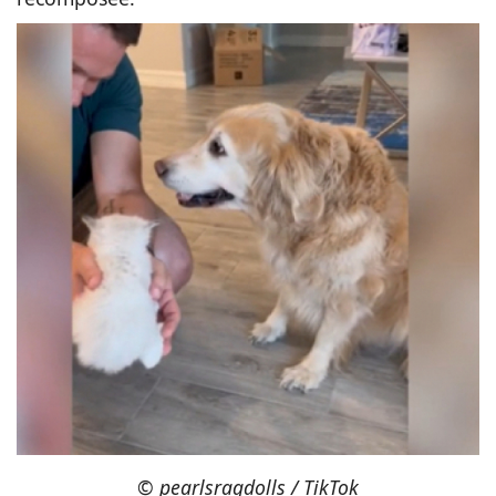
©
pearlsragdolls / TikTok