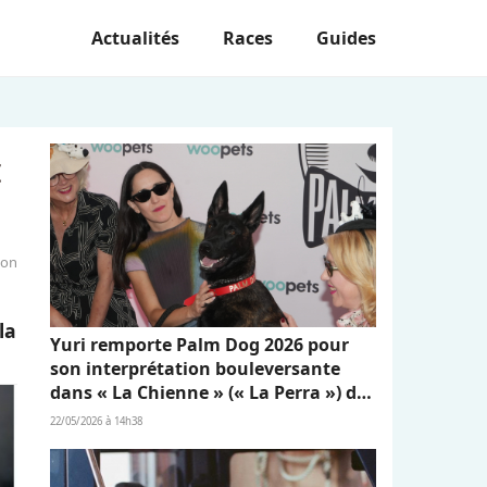
Actualités
Races
Guides
t
ion
la
Yuri remporte Palm Dog 2026 pour
son interprétation bouleversante
dans « La Chienne » (« La Perra ») de
Dominga Sotomayor
22/05/2026 à 14h38