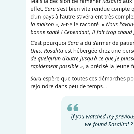
Mais la décision de ramener
Rosalita
aux
effet,
Sara
s’est bien vite rendue compte 
d’un pays à l’autre s’avéraient très compl
la maison
», a-t-elle raconté. «
Nous l'avon
bonne santé ! Cependant, il fait trop chaud 
C’est pourquoi
Sara
a dû s’armer de patie
Unis
,
Rosalita
est hébergée chez une pers
de quelqu'un d'autre jusqu'à ce que je puis
rapidement possible
», a précisé la jeune
Sara
espère que toutes ces démarches pour
rejoindre dans peu de temps...
If you watched my previous
we found Rosalita! ?