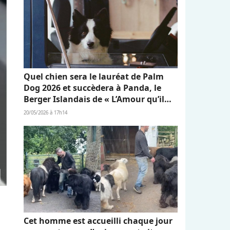
Quel chien sera le lauréat de Palm
Dog 2026 et succèdera à Panda, le
Berger Islandais de « L’Amour qu’il
nous reste » ?
20/05/2026 à 17h14
Cet homme est accueilli chaque jour