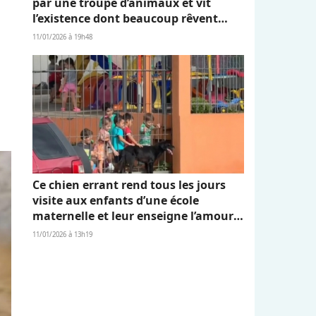
par une troupe d’animaux et vit
l’existence dont beaucoup rêvent
(vidéo)
11/01/2026 à 19h48
Ce chien errant rend tous les jours
visite aux enfants d’une école
maternelle et leur enseigne l’amour
et l’empathie (vidéo)
11/01/2026 à 13h19