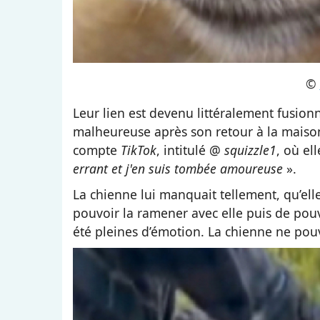
©
Leur lien est devenu littéralement fusionn
malheureuse après son retour à la mais
compte
TikTok
, intitulé @
squizzle1
, où el
errant et j'en suis tombée amoureuse
».
La chienne lui manquait tellement, qu’ell
pouvoir la ramener avec elle puis de pouvo
été pleines d’émotion. La chienne ne pouva