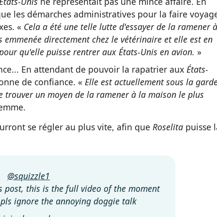
États-Unis
ne représentait pas une mince affaire. En
que les démarches administratives pour la faire voyag
exes. «
Cela a été une telle lutte d'essayer de la ramener 
s emmenée directement chez le vétérinaire et elle est en
pour qu'elle puisse rentrer aux États-Unis en avion.
»
nce... En attendant de pouvoir la rapatrier aux
États-
onne de confiance. «
Elle est actuellement sous la gard
se trouver un moyen de la ramener à la maison le plus
 femme.
ront se régler au plus vite, afin que
Roselita
puisse l
@squizzle1
 post, this is the full video of the moment
 pls ignore the annoying doggie talk