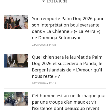
également passionnée de mots. Son amour pour les
LIRE LA SUITE
animaux est une réalité et ça n’est pas sans raison, si son
grand cœur l’a amené à sauver 2 d’entre eux d’une condition
précaire. Maya la croisée Labrador-Border Collie a été
Yuri remporte Palm Dog 2026 pour
retrouvée errante par la SPA et Hatchi, le chien Arbi, a été
son interprétation bouleversante
sauvé de Tunisie. À ses yeux, ses 2 chiens, son chat et ses
dans « La Chienne » (« La Perra »)
lapins font partie intégrante de sa vie et de sa famille ! C’est
de Dominga Sotomayor
donc sans hésiter qu’elle a décidé de mettre sa plume au
service de Chien.fr.
22/05/2026 à 14h38
Quel chien sera le lauréat de Palm
Dog 2026 et succèdera à Panda, le
Berger Islandais de « L’Amour qu’il
nous reste » ?
20/05/2026 à 17h14
Cet homme est accueilli chaque jour
par une troupe d’animaux et vit
l’existence dont beaucoup rêvent