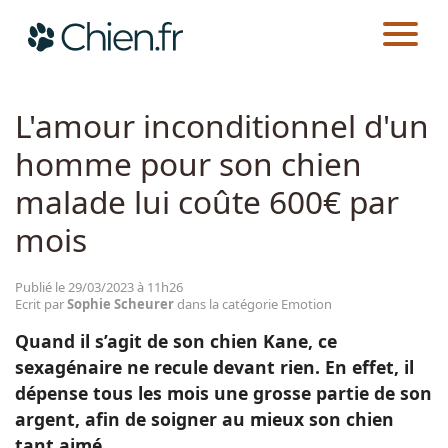
CHIEN.FR
ACTUALITÉS
EMOTION
Actualités
L'amour inconditionnel d'un
homme pour son chien
Races
malade lui coûte 600€ par
Guides
mois
Publié le 29/03/2023 à 11h26
Ecrit par
Sophie Scheurer
dans la catégorie Emotion
Quand il s’agit de son chien Kane, ce
sexagénaire ne recule devant rien. En effet, il
dépense tous les mois une grosse partie de son
argent, afin de soigner au mieux son chien
tant aimé.