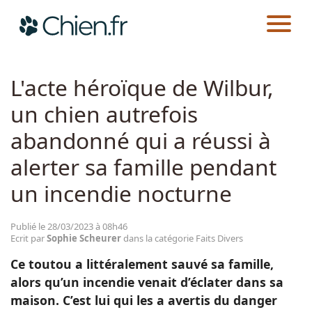
CHIEN.FR
ACTUALITÉS
FAITS DIVERS
Actualités
L'acte héroïque de Wilbur,
un chien autrefois
Races
abandonné qui a réussi à
Guides
alerter sa famille pendant
un incendie nocturne
Publié le 28/03/2023 à 08h46
Ecrit par
Sophie Scheurer
dans la catégorie Faits Divers
Ce toutou a littéralement sauvé sa famille,
alors qu’un incendie venait d’éclater dans sa
maison. C’est lui qui les a avertis du danger