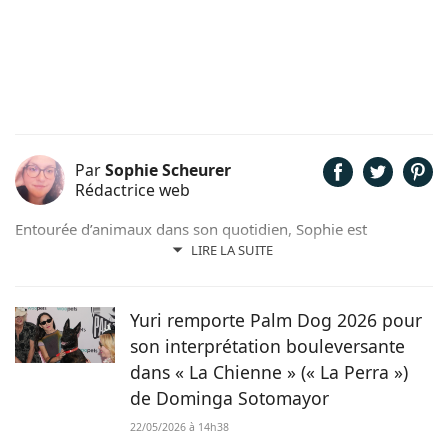
Par
Sophie Scheurer
Rédactrice web
Entourée d’animaux dans son quotidien, Sophie est
également passionnée de mots. Son amour pour les
LIRE LA SUITE
animaux est une réalité et ça n’est pas sans raison, si son
grand cœur l’a amené à sauver 2 d’entre eux d’une condition
précaire. Maya la croisée Labrador-Border Collie a été
Yuri remporte Palm Dog 2026 pour
retrouvée errante par la SPA et Hatchi, le chien Arbi, a été
son interprétation bouleversante
sauvé de Tunisie. À ses yeux, ses 2 chiens, son chat et ses
dans « La Chienne » (« La Perra »)
lapins font partie intégrante de sa vie et de sa famille ! C’est
de Dominga Sotomayor
donc sans hésiter qu’elle a décidé de mettre sa plume au
service de Chien.fr.
22/05/2026 à 14h38