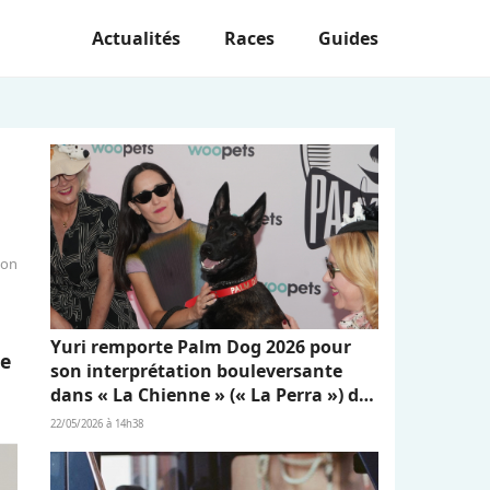
Actualités
Races
Guides
ion
Yuri remporte Palm Dog 2026 pour
re
son interprétation bouleversante
dans « La Chienne » (« La Perra ») de
Dominga Sotomayor
22/05/2026 à 14h38