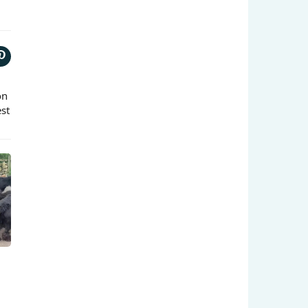
on
est