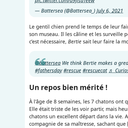
pic.twitter.com/u9JisaTeew
— Battersea (@Battersea_)
July 6, 2021
Le gentil chien prend le temps de leur fai
son museau. Il les câline et les surveille
c’est nécessaire,
Bertie
sait leur faire la m
@battersea
We think Bertie makes a gre
#fathersday
#rescue
#rescuecat
♬ Curios
Un repos bien mérité !
À l'âge de 8 semaines, les 7 chatons ont q
Elle était triste de les voir partir, mais 
chatons un excellent départ dans la vie. 
compagnie de sa maîtresse, sachant que