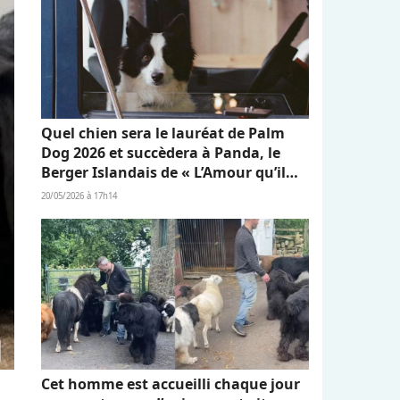
Quel chien sera le lauréat de Palm
Dog 2026 et succèdera à Panda, le
Berger Islandais de « L’Amour qu’il
nous reste » ?
20/05/2026 à 17h14
Cet homme est accueilli chaque jour