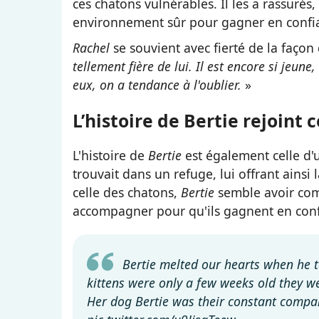
ces chatons vulnérables. Il les a rassurés, 
environnement sûr pour gagner en confian
Rachel
se souvient avec fierté de la façon
tellement fière de lui. Il est encore si jeune
eux, on a tendance à l'oublier.
»
L’histoire de Bertie rejoint 
L'histoire de
Bertie
est également celle d
trouvait dans un refuge, lui offrant ainsi l
celle des chatons,
Bertie
semble avoir com
accompagner pour qu'ils gagnent en conf
Bertie melted our hearts when he to
kittens were only a few weeks old they w
Her dog Bertie was their constant compan