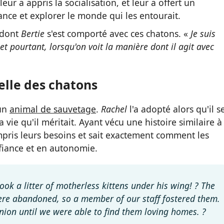
leur a appris la socialisation, et leur a offert un
ce et explorer le monde qui les entourait.
 dont
Bertie
s'est comporté avec ces chatons. «
Je suis
, et pourtant, lorsqu'on voit la manière dont il agit avec
celle des chatons
'un
animal de sauvetage
.
Rachel
l'a adopté alors qu'il s
a vie qu'il méritait. Ayant vécu une histoire similaire à
pris leurs besoins et sait exactement comment les
iance et en autonomie.
ok a litter of motherless kittens under his wing! ? The
ere abandoned, so a member of our staff fostered them.
ion until we were able to find them loving homes. ?