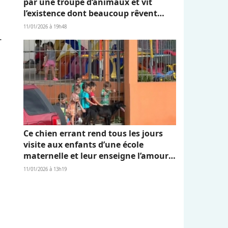
par une troupe d’animaux et vit
l’existence dont beaucoup rêvent
(vidéo)
11/01/2026 à 19h48
.
Ce chien errant rend tous les jours
visite aux enfants d’une école
maternelle et leur enseigne l’amour
et l’empathie (vidéo)
11/01/2026 à 13h19