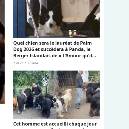
Quel chien sera le lauréat de Palm
Dog 2026 et succèdera à Panda, le
Berger Islandais de « L’Amour qu’il
nous reste » ?
20/05/2026 à 17h14
Cet homme est accueilli chaque jour
s