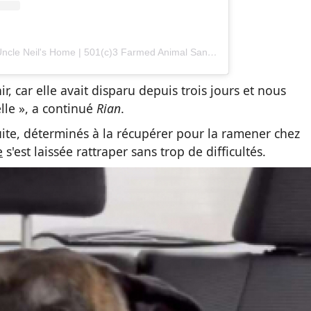
Une publication partagée par Uncle Neil's Home | 501(c)3 Farmed Animal Sanctuary Ⓥ (@uncleneilshome)
r, car elle avait disparu depuis trois jours et nous
lle », a continué
Rian
.
suite, déterminés à la récupérer pour la ramener chez
e
s'est laissée rattraper sans trop de difficultés.