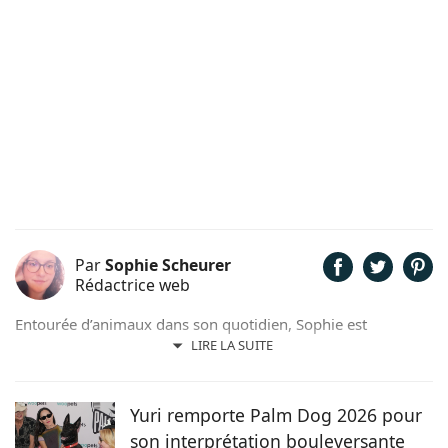
Par
Sophie Scheurer
Rédactrice web
Entourée d’animaux dans son quotidien, Sophie est
également passionnée de mots. Son amour pour les
LIRE LA SUITE
animaux est une réalité et ça n’est pas sans raison, si son
grand cœur l’a amené à sauver 2 d’entre eux d’une condition
précaire. Maya la croisée Labrador-Border Collie a été
Yuri remporte Palm Dog 2026 pour
retrouvée errante par la SPA et Hatchi, le chien Arbi, a été
son interprétation bouleversante