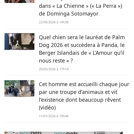
sauvé de Tunisie. À ses yeux, ses 2 chiens, son chat et ses
dans « La Chienne » (« La Perra »)
lapins font partie intégrante de sa vie et de sa famille ! C’est
de Dominga Sotomayor
donc sans hésiter qu’elle a décidé de mettre sa plume au
service de Chien.fr.
22/05/2026 à 14h38
Quel chien sera le lauréat de Palm
Dog 2026 et succèdera à Panda, le
Berger Islandais de « L’Amour qu’il
nous reste » ?
20/05/2026 à 17h14
Cet homme est accueilli chaque jour
par une troupe d’animaux et vit
l’existence dont beaucoup rêvent
(vidéo)
11/01/2026 à 19h48