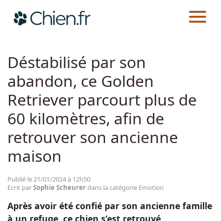
CHIEN.FR
ACTUALITÉS
EMOTION
Actualités
Déstabilisé par son
abandon, ce Golden
Races
Retriever parcourt plus de
Guides
60 kilomètres, afin de
retrouver son ancienne
maison
Publié le 21/01/2024 à 12h50
Ecrit par
Sophie Scheurer
dans la catégorie Emotion
Après avoir été confié par son ancienne famille
à un refuge, ce chien s’est retrouvé