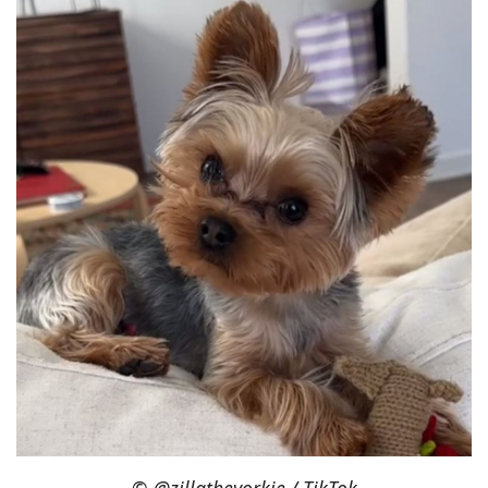
©
@zillatheyorkie / TikTok