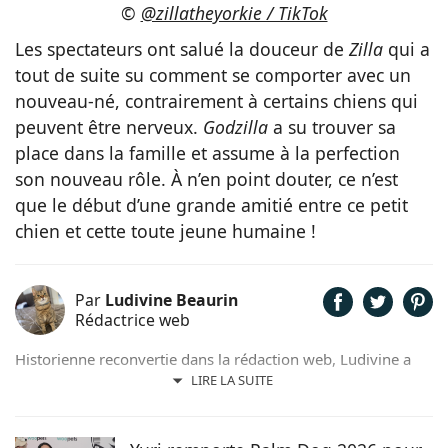
©
@zillatheyorkie / TikTok
Les spectateurs ont salué la douceur de
Zilla
qui a
tout de suite su comment se comporter avec un
nouveau-né, contrairement à certains chiens qui
peuvent être nerveux.
Godzilla
a su trouver sa
place dans la famille et assume à la perfection
son nouveau rôle. À n’en point douter, ce n’est
que le début d’une grande amitié entre ce petit
chien et cette toute jeune humaine !
Par
Ludivine Beaurin
Rédactrice web
Historienne reconvertie dans la rédaction web, Ludivine a
toujours adoré l’écriture et les animaux. Maîtresse de 6
LIRE LA SUITE
adorables chats, elle trouve beaucoup d’inspiration dans les
facéties de ses boules de poils.