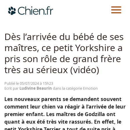
CHIEN.FR
ACTUALITÉS
EMOTION
Actualités
Dès l’arrivée du bébé de ses
maîtres, ce petit Yorkshire a
Races
pris son rôle de grand frère
Guides
très au sérieux (vidéo)
Publié le 05/07/2024 à 15h23
Ecrit par
Ludivine Beaurin
dans la catégorie Emotion
Les nouveaux parents se demandent souvent
comment leur chien va réagir à l’arrivée de leur
premier enfant. Les maîtres de Godzilla ont
quant à eux été très vite rassurés. En effet, le
petit Yorkshire Terrier a tout de suite pris à