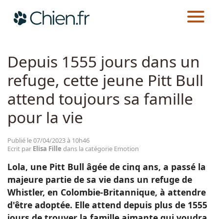
CHIEN.FR
ACTUALITÉS
EMOTION
Actualités
Depuis 1555 jours dans un
refuge, cette jeune Pitt Bull
Races
attend toujours sa famille
Guides
pour la vie
Publié le 07/04/2023 à 10h46
Ecrit par
Elisa Fille
dans la catégorie Emotion
Lola, une Pitt Bull âgée de cinq ans, a passé la
majeure partie de sa vie dans un refuge de
Whistler, en Colombie-Britannique, à attendre
d'être adoptée. Elle attend depuis plus de 1555
jours de trouver la famille aimante qui voudra