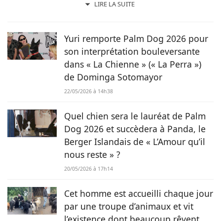
professionnelle dans l’univers de la rédaction. Trouvant son
LIRE LA SUITE
inspiration dans la nature, entourée d’animaux, depuis les
chevaux jusqu’aux chiens en passant par les rongeurs, c’est
tout naturellement qu’elle prête sa plume à Chien.fr pour
Yuri remporte Palm Dog 2026 pour
vivre de ses deux passions.
son interprétation bouleversante
dans « La Chienne » (« La Perra »)
de Dominga Sotomayor
22/05/2026 à 14h38
Quel chien sera le lauréat de Palm
Dog 2026 et succèdera à Panda, le
Berger Islandais de « L’Amour qu’il
nous reste » ?
20/05/2026 à 17h14
Cet homme est accueilli chaque jour
par une troupe d’animaux et vit
l’existence dont beaucoup rêvent