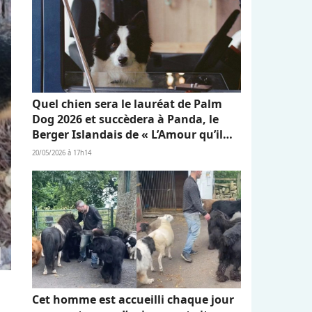
Quel chien sera le lauréat de Palm
Dog 2026 et succèdera à Panda, le
Berger Islandais de « L’Amour qu’il
nous reste » ?
20/05/2026 à 17h14
Cet homme est accueilli chaque jour