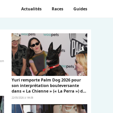
Actualités
Races
Guides
ion
Yuri remporte Palm Dog 2026 pour
son interprétation bouleversante
dans « La Chienne » (« La Perra ») de
Dominga Sotomayor
22/05/2026 à 14h38