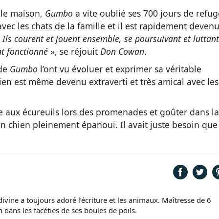
lle maison,
Gumbo
a vite oublié ses 700 jours de refug
 avec les
chats
de la famille et il est rapidement deven
«
Ils courent et jouent ensemble, se poursuivant et luttant
nt fonctionné
», se réjouit
Don Cowan
.
 de
Gumbo
l’ont vu évoluer et exprimer sa véritable
ien est même devenu extraverti et très amical avec les
se aux écureuils lors des promenades et goûter dans la
n chien pleinement épanoui. Il avait juste besoin que
ivine a toujours adoré l’écriture et les animaux. Maîtresse de 6
 dans les facéties de ses boules de poils.