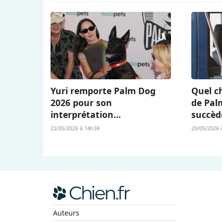
Yuri remporte Palm Dog
Quel ch
2026 pour son
de Pal
interprétation
succèd
bouleversante dans « La
Berger 
22/05/2026 à 14h38
20/05/2026 
Chienne » (« La Perra ») de
L’Amour
Dominga Sotomayor
Auteurs