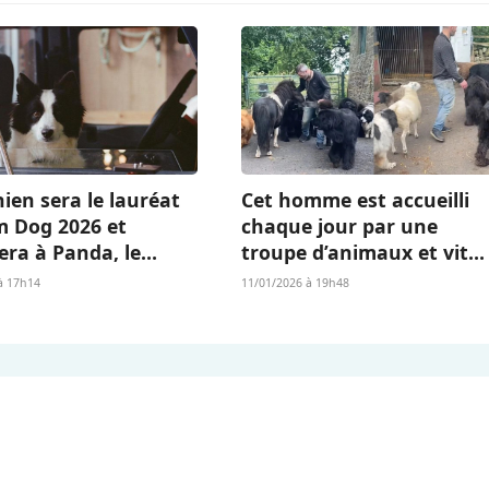
ien sera le lauréat
Cet homme est accueilli
m Dog 2026 et
chaque jour par une
era à Panda, le
troupe d’animaux et vit
Islandais de «
l’existence dont beaucou
à 17h14
11/01/2026 à 19h48
 qu’il nous reste » ?
rêvent (vidéo)