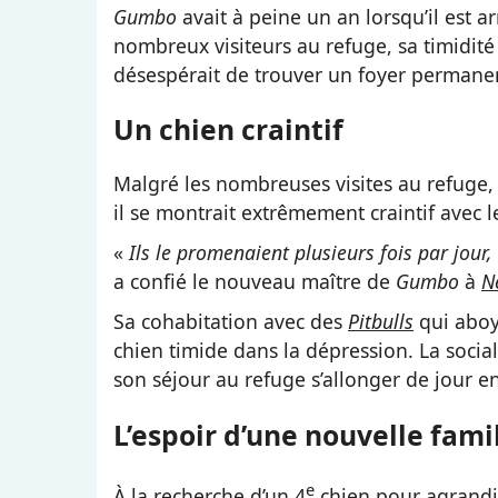
Gumbo
avait à peine un an lorsqu’il est ar
nombreux visiteurs au refuge, sa timidité 
désespérait de trouver un foyer permane
Un chien craintif
Malgré les nombreuses visites au refuge,
il se montrait extrêmement craintif avec l
«
Ils le promenaient plusieurs fois par jour,
a confié le nouveau maître de
Gumbo
à
N
Sa cohabitation avec des
Pitbulls
qui aboy
chien timide dans la dépression. La social
son séjour au refuge s’allonger de jour e
L’espoir d’une nouvelle fami
e
À la recherche d’un 4
chien pour agrandi