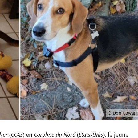
© Don Cowan
lter
(
CCAS
) en
Caroline du Nord
(
États-Unis
), le jeune