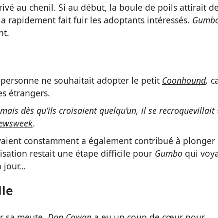
rivé au chenil. Si au début, la boule de poils attirait d
a rapidement fait fuir les adoptants intéressés.
Gumb
nt.
 personne ne souhaitait adopter le petit
Coonhound
,
ca
es étrangers.
 mais dès qu’ils croisaient quelqu’un, il se recroquevillait
ewsweek
.
aient constamment a également contribué à plonger 
isation restait une étape difficile pour
Gumbo
qui voya
n jour…
lle
r sa meute,
Don Cowan
a eu un coup de cœur pour