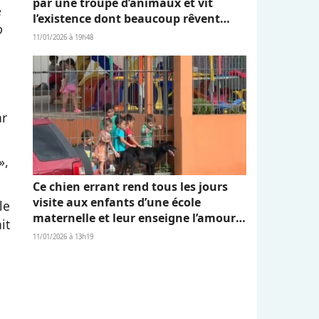
par une troupe d’animaux et vit
e
l’existence dont beaucoup rêvent
o
(vidéo)
11/01/2026 à 19h48
r
»,
Ce chien errant rend tous les jours
visite aux enfants d’une école
le
maternelle et leur enseigne l’amour
it
et l’empathie (vidéo)
11/01/2026 à 13h19