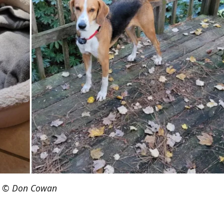
©
Don Cowan