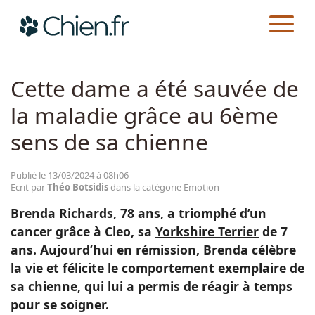
CHIEN.FR
ACTUALITÉS
EMOTION
Actualités
Cette dame a été sauvée de
la maladie grâce au 6ème
Races
sens de sa chienne
Guides
Publié le 13/03/2024 à 08h06
Ecrit par
Théo Botsidis
dans la catégorie Emotion
Brenda Richards, 78 ans, a triomphé d’un
cancer grâce à Cleo, sa
Yorkshire Terrier
de 7
ans. Aujourd’hui en rémission, Brenda célèbre
la vie et félicite le comportement exemplaire de
sa chienne, qui lui a permis de réagir à temps
pour se soigner.