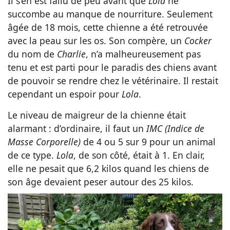
Il s’en est fallu de peu avant que
Lola
ne
succombe au manque de nourriture. Seulement
âgée de 18 mois, cette chienne a été retrouvée
avec la peau sur les os. Son compère, un
Cocker
du nom de
Charlie
, n’a malheureusement pas
tenu et est parti pour le paradis des chiens avant
de pouvoir se rendre chez le vétérinaire. Il restait
cependant un espoir pour
Lola
.
Le niveau de maigreur de la chienne était
alarmant : d’ordinaire, il faut un
IMC (Indice de
Masse Corporelle)
de 4 ou 5 sur 9 pour un animal
de ce type.
Lola
, de son côté, était à 1. En clair,
elle ne pesait que 6,2 kilos quand les chiens de
son âge devaient peser autour des 25 kilos.