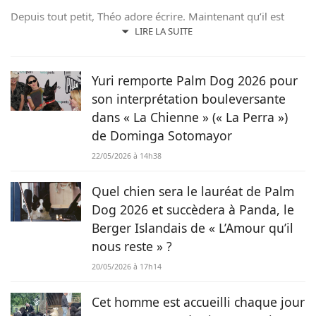
Depuis tout petit, Théo adore écrire. Maintenant qu’il est
rédacteur web, il partage avec plaisir ce qu’il découvre sur le
LIRE LA SUITE
monde des animaux, que ce soit des nouveautés, des guides
pratiques, ou tout simplement des histoires touchantes.
Yuri remporte Palm Dog 2026 pour
son interprétation bouleversante
dans « La Chienne » (« La Perra »)
de Dominga Sotomayor
22/05/2026 à 14h38
Quel chien sera le lauréat de Palm
Dog 2026 et succèdera à Panda, le
Berger Islandais de « L’Amour qu’il
nous reste » ?
20/05/2026 à 17h14
Cet homme est accueilli chaque jour