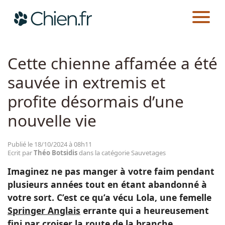
CHIEN.FR
ACTUALITÉS
SAUVETAGES
Actualités
Cette chienne affamée a été
sauvée in extremis et
Races
profite désormais d’une
Guides
nouvelle vie
Publié le 18/10/2024 à 08h11
Ecrit par
Théo Botsidis
dans la catégorie Sauvetages
Imaginez ne pas manger à votre faim pendant
plusieurs années tout en étant abandonné à
votre sort. C’est ce qu’a vécu Lola, une femelle
Springer Anglais
errante qui a heureusement
fini par croiser la route de la branche