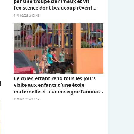
par une troupe d’animaux et vit
e
l’existence dont beaucoup rêvent
(vidéo)
11/01/2026 à 19h48
Ce chien errant rend tous les jours
l
visite aux enfants d’une école
maternelle et leur enseigne l’amour
et l’empathie (vidéo)
11/01/2026 à 13h19