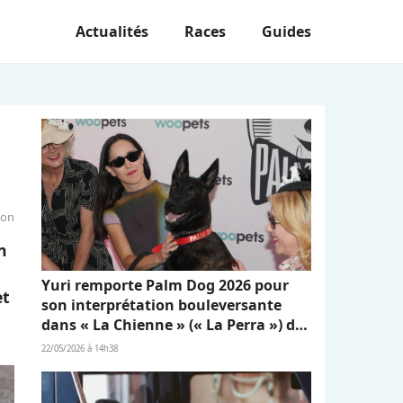
Actualités
Races
Guides
ion
n
Yuri remporte Palm Dog 2026 pour
et
son interprétation bouleversante
dans « La Chienne » (« La Perra ») de
Dominga Sotomayor
22/05/2026 à 14h38