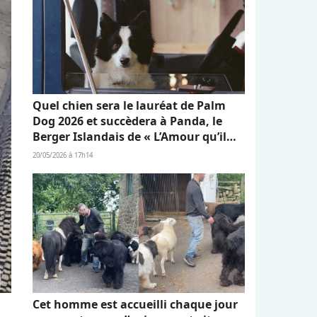
Quel chien sera le lauréat de Palm
Dog 2026 et succèdera à Panda, le
Berger Islandais de « L’Amour qu’il
nous reste » ?
20/05/2026 à 17h14
Cet homme est accueilli chaque jour