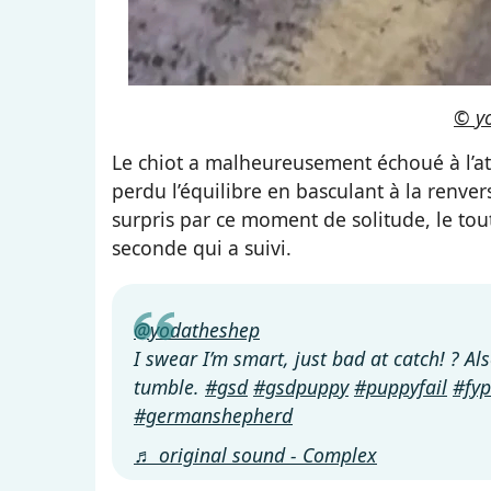
© yo
Le chiot a malheureusement échoué à l’att
perdu l’équilibre en basculant à la renver
surpris par ce moment de solitude, le tou
seconde qui a suivi.
@yodatheshep
I swear I’m smart, just bad at catch! ? Als
tumble.
#gsd
#gsdpuppy
#puppyfail
#fyp
#germanshepherd
♬ original sound - Complex