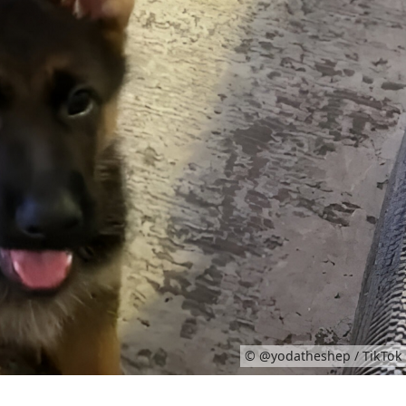
© @yodatheshep / TikTok