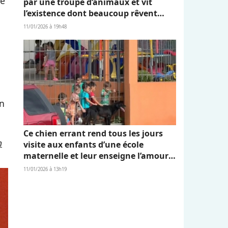
le
par une troupe d’animaux et vit
l’existence dont beaucoup rêvent
(vidéo)
11/01/2026 à 19h48
on
Ce chien errant rend tous les jours
h
visite aux enfants d’une école
maternelle et leur enseigne l’amour
et l’empathie (vidéo)
11/01/2026 à 13h19