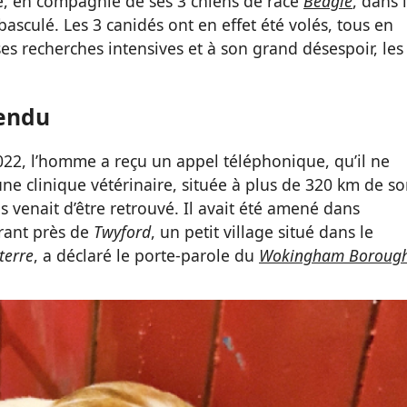
le, en compagnie de ses 3 chiens de race
Beagle
, dans 
 basculé. Les 3 canidés ont en effet été volés, tous en
ses recherches intensives et à son grand désespoir, les
tendu
022, l’homme a reçu un appel téléphonique, qu’il ne
une clinique vétérinaire, située à plus de 320 km de s
ns venait d’être retrouvé. Il avait été amené dans
rrant près de
Twyford
, un petit village situé dans le
terre
, a déclaré le porte-parole du
Wokingham Boroug