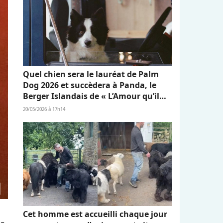
Quel chien sera le lauréat de Palm
Dog 2026 et succèdera à Panda, le
Berger Islandais de « L’Amour qu’il
nous reste » ?
20/05/2026 à 17h14
Cet homme est accueilli chaque jour