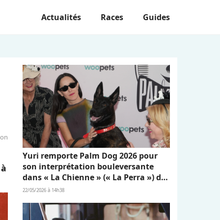
Actualités
Races
Guides
ion
Yuri remporte Palm Dog 2026 pour
son interprétation bouleversante
 à
dans « La Chienne » (« La Perra ») de
Dominga Sotomayor
22/05/2026 à 14h38