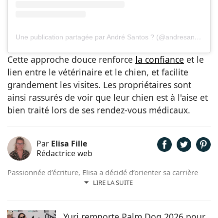
Une publication partagée par André Santos ? (@andresantosvet)
Cette approche douce renforce
la confiance
et le
lien entre le vétérinaire et le chien, et facilite
grandement les visites. Les propriétaires sont
ainsi rassurés de voir que leur chien est à l'aise et
bien traité lors de ses rendez-vous médicaux.
Par
Elisa Fille
Rédactrice web
Passionnée d’écriture, Elisa a décidé d’orienter sa carrière
professionnelle dans l’univers de la rédaction. Trouvant son
LIRE LA SUITE
inspiration dans la nature, entourée d’animaux, depuis les
chevaux jusqu’aux chiens en passant par les rongeurs, c’est
tout naturellement qu’elle prête sa plume à Chien.fr pour
Yuri remporte Palm Dog 2026 pour