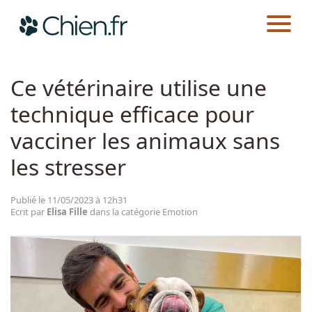
CHIEN.FR
ACTUALITÉS
EMOTION
Actualités
Ce vétérinaire utilise une
technique efficace pour
Races
vacciner les animaux sans
Guides
les stresser
Publié le 11/05/2023 à 12h31
Ecrit par
Elisa Fille
dans la catégorie Emotion