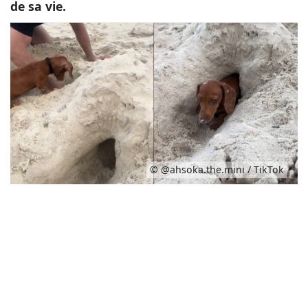
de sa vie.
© @ahsoka.the.mini / TikTok