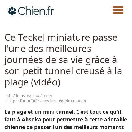
CHIEN.FR
ACTUALITÉS
EMOTION
Actualités
Ce Teckel miniature passe
l'une des meilleures
Races
journées de sa vie grâce à
Guides
son petit tunnel creusé à la
plage (vidéo)
Publié le 26/06/2024 à 11h51
Ecrit par
Dulin Inès
dans la catégorie Emotion
La plage et un mini tunnel. C’est tout ce qu’il
faut à Ahsoka pour permettre à cette adorable
chienne de passer l’un des meilleurs moments