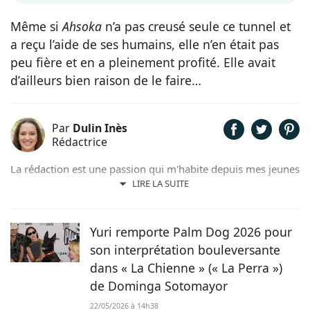
Même si
Ahsoka
n’a pas creusé seule ce tunnel et
a reçu l’aide de ses humains, elle n’en était pas
peu fière et en a pleinement profité. Elle avait
d’ailleurs bien raison de le faire…
Par
Dulin Inès
Rédactrice
La rédaction est une passion qui m'habite depuis mes jeunes
années. Férue de poésie et de littérature, il m'arrivait de
LIRE LA SUITE
rédiger quelques contes et poèmes. Désormais plus ancrée
dans l'air du temps, j'ai décidé de me consacrer à la
rédaction web et ainsi faire de mon hobby, un métier !
Yuri remporte Palm Dog 2026 pour
son interprétation bouleversante
dans « La Chienne » (« La Perra »)
de Dominga Sotomayor
22/05/2026 à 14h38