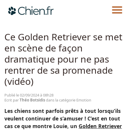
CHIEN.FR
ACTUALITÉS
EMOTION
Actualités
Ce Golden Retriever se met
en scène de façon
Races
dramatique pour ne pas
Guides
rentrer de sa promenade
(vidéo)
Publié le 02/09/2024 à 08h28
Ecrit par
Théo Botsidis
dans la catégorie Emotion
Les chiens sont parfois prêts à tout lorsqu’ils
veulent continuer de s’amuser ! C’est en tout
cas ce que montre Louie, un
Golden Retriever