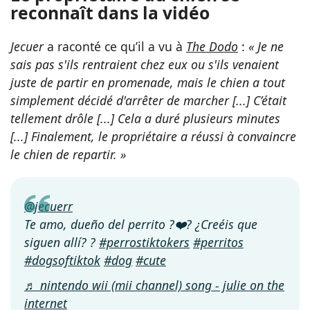
reconnaît dans la vidéo
Jecuer
a raconté ce qu’il a vu à
The Dodo
:
« Je ne
sais pas s'ils rentraient chez eux ou s'ils venaient
juste de partir en promenade, mais le chien a tout
simplement décidé d'arrêter de marcher [...] C’était
tellement drôle [...] Cela a duré plusieurs minutes
[...] Finalement, le propriétaire a réussi à convaincre
le chien de repartir. »
@jecuerr
Te amo, dueño del perrito ?❤️‍? ¿Creéis que
siguen allí? ?
#perrostiktokers
#perritos
#dogsoftiktok
#dog
#cute
♬ nintendo wii (mii channel) song - julie on the
internet