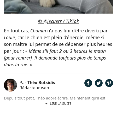
© @jecuerr / TikTok
En tout cas,
Chomin
n’a pas fini d’être diverti par
Louie
, car le chien est plein d’énergie, même si
son maître lui permet de se dépenser plus heures
par jour :
« Même s'il faut 2 ou 3 heures le matin
[pour rentrer], il demande toujours plus de temps
dans la rue. »
Par
Théo Botsidis
Rédacteur web
Depuis tout petit, Théo adore écrire. Maintenant qu’il est
rédacteur web, il partage avec plaisir ce qu’il découvre sur le
LIRE LA SUITE
monde des animaux, que ce soit des nouveautés, des guides
pratiques, ou tout simplement des histoires touchantes.