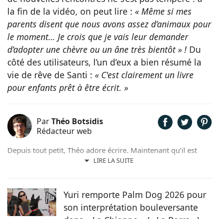
la fin de la vidéo, on peut lire :
« Même si mes
parents disent que nous avons assez d’animaux pour
le moment… Je crois que je vais leur demander
d’adopter une chèvre ou un âne très bientôt » !
Du
côté des utilisateurs, l’un d’eux a bien résumé la
vie de rêve de Santi :
« C'est clairement un livre
pour enfants prêt à être écrit. »
Par
Théo Botsidis
Rédacteur web
Depuis tout petit, Théo adore écrire. Maintenant qu’il est
rédacteur web, il partage avec plaisir ce qu’il découvre sur le
LIRE LA SUITE
monde des animaux, que ce soit des nouveautés, des guides
pratiques, ou tout simplement des histoires touchantes.
Yuri remporte Palm Dog 2026 pour
son interprétation bouleversante