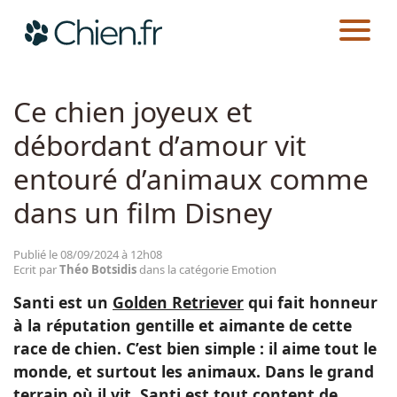
CHIEN.FR
ACTUALITÉS
EMOTION
Actualités
Ce chien joyeux et
débordant d’amour vit
Races
entouré d’animaux comme
Guides
dans un film Disney
Publié le 08/09/2024 à 12h08
Ecrit par
Théo Botsidis
dans la catégorie Emotion
Santi est un
Golden Retriever
qui fait honneur
à la réputation gentille et aimante de cette
race de chien. C’est bien simple : il aime tout le
monde, et surtout les animaux. Dans le grand
terrain où il vit, Santi est tout content de