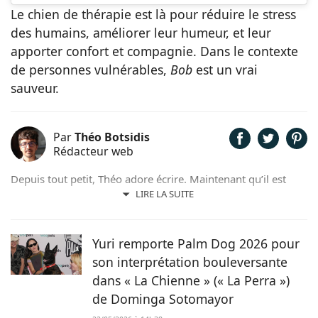
Le chien de thérapie est là pour réduire le stress
des humains, améliorer leur humeur, et leur
apporter confort et compagnie. Dans le contexte
de personnes vulnérables,
Bob
est un vrai
sauveur.
Par
Théo Botsidis
Rédacteur web
Depuis tout petit, Théo adore écrire. Maintenant qu’il est
rédacteur web, il partage avec plaisir ce qu’il découvre sur le
LIRE LA SUITE
monde des animaux, que ce soit des nouveautés, des guides
pratiques, ou tout simplement des histoires touchantes.
Yuri remporte Palm Dog 2026 pour
son interprétation bouleversante
dans « La Chienne » (« La Perra »)
de Dominga Sotomayor