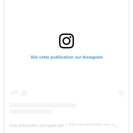
Voir cette publication sur Instagram
Une publication partagée par ? ??? ??? ??????? ??? ? (@bob_beside_homeless)