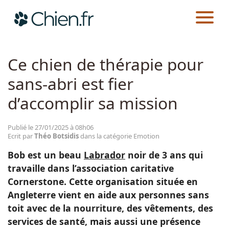
CHIEN.FR
ACTUALITÉS
EMOTION
Actualités
Ce chien de thérapie pour
sans-abri est fier
Races
d’accomplir sa mission
Guides
Publié le 27/01/2025 à 08h06
Ecrit par
Théo Botsidis
dans la catégorie Emotion
Bob est un beau
Labrador
noir de 3 ans qui
travaille dans l’association caritative
Cornerstone. Cette organisation située en
Angleterre vient en aide aux personnes sans
toit avec de la nourriture, des vêtements, des
services de santé, mais aussi une présence