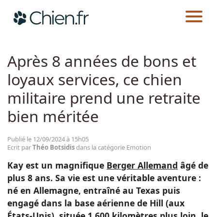
CHIEN.FR
ACTUALITÉS
EMOTION
Actualités
Après 8 années de bons et
loyaux services, ce chien
Races
militaire prend une retraite
Guides
bien méritée
Publié le 12/09/2024 à 15h05
Ecrit par
Théo Botsidis
dans la catégorie Emotion
Kay est un magnifique
Berger Allemand
âgé de
plus 8 ans. Sa vie est une véritable aventure :
né en Allemagne, entraîné au Texas puis
engagé dans la base aérienne de Hill (aux
États-Unis), située 1 600 kilomètres plus loin, le