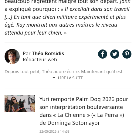
beaucoup regrettent malgré tout son départ.
John
a expliqué pourquoi :
« Il excellait dans son travail
[...] En tant que chien militaire expérimenté et plus
âgé, Kay montrait aux autres maîtres le niveau
attendu pour leur chien. »
Par
Théo Botsidis
Rédacteur web
Depuis tout petit, Théo adore écrire. Maintenant qu’il est
rédacteur web, il partage avec plaisir ce qu’il découvre sur le
LIRE LA SUITE
monde des animaux, que ce soit des nouveautés, des guides
pratiques, ou tout simplement des histoires touchantes.
Yuri remporte Palm Dog 2026 pour
son interprétation bouleversante
dans « La Chienne » (« La Perra »)
de Dominga Sotomayor
22/05/2026 à 14h38