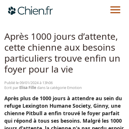
CHIEN.FR
ACTUALITÉS
EMOTION
Actualités
Après 1000 jours d’attente,
cette chienne aux besoins
Races
particuliers trouve enfin un
Guides
foyer pour la vie
Publié le 09/01/2024 à 13h06
Ecrit par
Elisa Fille
dans la catégorie Emotion
Après plus de 1000 jours à attendre au sein du
refuge Lexington Humane Society, Ginny, une
chienne Pitbull a enfin trouvé le foyer parfait
qui répond à tous ses besoins. Malgré les 1000
jours d’attente, la chienne n’a pas perdu espoir.