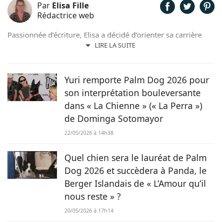
Par
Elisa Fille
Rédactrice web
Passionnée d’écriture, Elisa a décidé d’orienter sa carrière
professionnelle dans l’univers de la rédaction. Trouvant son
LIRE LA SUITE
inspiration dans la nature, entourée d’animaux, depuis les
chevaux jusqu’aux chiens en passant par les rongeurs, c’est
tout naturellement qu’elle prête sa plume à Chien.fr pour
Yuri remporte Palm Dog 2026 pour
vivre de ses deux passions.
son interprétation bouleversante
dans « La Chienne » (« La Perra »)
de Dominga Sotomayor
22/05/2026 à 14h38
Quel chien sera le lauréat de Palm
Dog 2026 et succèdera à Panda, le
Berger Islandais de « L’Amour qu’il
nous reste » ?
20/05/2026 à 17h14