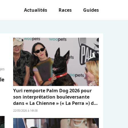
Actualités
Races
Guides
ges
le
Yuri remporte Palm Dog 2026 pour
son interprétation bouleversante
dans « La Chienne » (« La Perra ») de
Dominga Sotomayor
22/05/2026 à 14h38