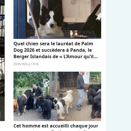
Quel chien sera le lauréat de Palm
Dog 2026 et succèdera à Panda, le
Berger Islandais de « L’Amour qu’il
nous reste » ?
20/05/2026 à 17h14
Cet homme est accueilli chaque jour