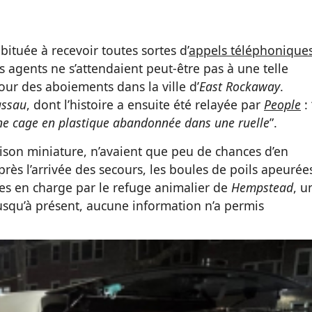
abituée à recevoir toutes sortes d’
appels téléphonique
es agents ne s’attendaient peut-être pas à une telle
pour des aboiements dans la ville d’
East Rockaway
.
ssau
, dont l’histoire a ensuite été relayée par
People
: 
 une cage en plastique abandonnée dans une ruelle
”.
rison miniature, n’avaient que peu de chances d’en
près l’arrivée des secours, les boules de poils apeurée
ses en charge par le refuge animalier de
Hempstead
, u
Jusqu’à présent, aucune information n’a permis