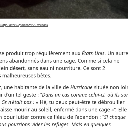
unty Police Department / Facebook
se produit trop régulièrement aux
États-Unis
. Un autr
iens
abandonnés dans une cage
. Comme si cela ne
 plein désert, sans eau ni nourriture. Ce sont 2
s malheureuses bêtes.
z
, une habitante de la ville de
Hurricane
située non loi
 d’un tel geste : “
Dans un cas comme celui-ci, où ils so
 Ce n'était pas : «
Hé, tu peux peut-être te débrouiller
 te laisse mourir au soleil, enfermé dans une cage
»”.
Elle
 pour lutter contre ce fléau de l’abandon : “
Si chaque
us pourrions vider les refuges. Mais en quelques