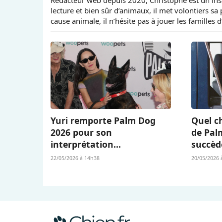
lecture et bien sûr d’animaux, il met volontiers sa
cause animale, il n’hésite pas à jouer les familles 
Yuri remporte Palm Dog
Quel ch
2026 pour son
de Pal
interprétation
succèd
bouleversante dans « La
Berger 
22/05/2026 à 14h38
20/05/2026 
Chienne » (« La Perra ») de
L’Amour
Dominga Sotomayor