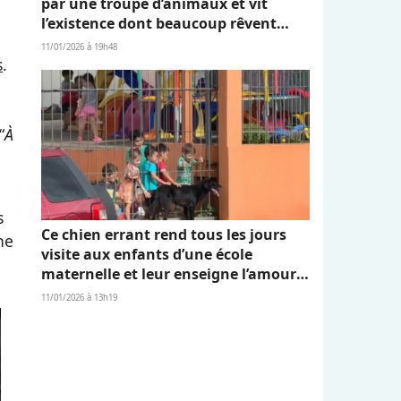
par une troupe d’animaux et vit
l’existence dont beaucoup rêvent
(vidéo)
11/01/2026 à 19h48
s
.
“
À
s
Ce chien errant rend tous les jours
ne
visite aux enfants d’une école
maternelle et leur enseigne l’amour
et l’empathie (vidéo)
11/01/2026 à 13h19