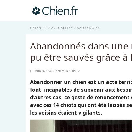
CHIEN.FR
ACTUALITÉS
SAUVETAGES
Abandonnés dans une m
pu être sauvés grâce à l
Publié le 15/06/2025 à 13h02
Abandonner un chien est un acte terribl
font, incapables de subvenir aux besoi
d’autres cas, ce geste de renoncement
avec ces 14 chiots qui ont été laissés
les voisins étaient vigilants.