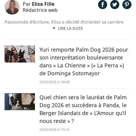
Par
Elisa Fille
Rédactrice web
Passionnée d’écriture, Elisa a décidé d’orienter sa carrière
professionnelle dans l’univers de la rédaction. Trouvant son
LIRE LA SUITE
inspiration dans la nature, entourée d’animaux, depuis les
chevaux jusqu’aux chiens en passant par les rongeurs, c’est
tout naturellement qu’elle prête sa plume à Chien.fr pour
Yuri remporte Palm Dog 2026 pour
vivre de ses deux passions.
son interprétation bouleversante
dans « La Chienne » (« La Perra »)
de Dominga Sotomayor
22/05/2026 à 14h38
Quel chien sera le lauréat de Palm
Dog 2026 et succèdera à Panda, le
Berger Islandais de « L’Amour qu’il
nous reste » ?
20/05/2026 à 17h14