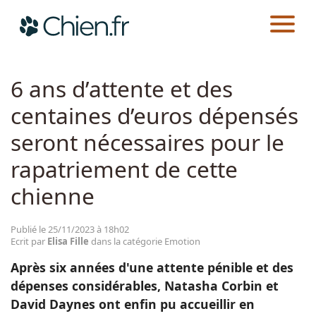
CHIEN.FR
ACTUALITÉS
EMOTION
Actualités
6 ans d’attente et des
centaines d’euros dépensés
Races
seront nécessaires pour le
Guides
rapatriement de cette
chienne
Publié le 25/11/2023 à 18h02
Ecrit par
Elisa Fille
dans la catégorie Emotion
Après six années d'une attente pénible et des
dépenses considérables, Natasha Corbin et
David Daynes ont enfin pu accueillir en