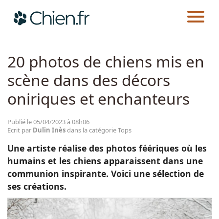
CHIEN.FR
ACTUALITÉS
TOPS
Actualités
20 photos de chiens mis en
scène dans des décors
Races
oniriques et enchanteurs
Guides
Publié le 05/04/2023 à 08h06
Ecrit par
Dulin Inès
dans la catégorie Tops
Une artiste réalise des photos féériques où les
humains et les chiens apparaissent dans une
communion inspirante. Voici une sélection de
ses créations.