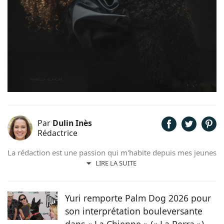
Par
Dulin Inès
Rédactrice
La rédaction est une passion qui m'habite depuis mes jeunes
années. Férue de poésie et de littérature, il m'arrivait de
LIRE LA SUITE
rédiger quelques contes et poèmes. Désormais plus ancrée
dans l'air du temps, j'ai décidé de me consacrer à la
rédaction web et ainsi faire de mon hobby, un métier !
Yuri remporte Palm Dog 2026 pour
son interprétation bouleversante