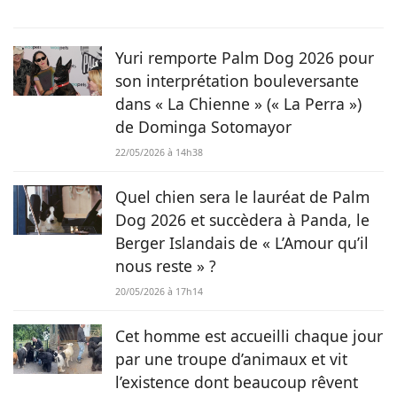
rédiger quelques contes et poèmes. Désormais plus ancrée
dans l'air du temps, j'ai décidé de me consacrer à la
rédaction web et ainsi faire de mon hobby, un métier !
Yuri remporte Palm Dog 2026 pour
son interprétation bouleversante
dans « La Chienne » (« La Perra »)
de Dominga Sotomayor
22/05/2026 à 14h38
Quel chien sera le lauréat de Palm
Dog 2026 et succèdera à Panda, le
Berger Islandais de « L’Amour qu’il
nous reste » ?
20/05/2026 à 17h14
Cet homme est accueilli chaque jour
par une troupe d’animaux et vit
l’existence dont beaucoup rêvent