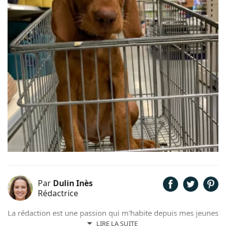
Par
Dulin Inès
Rédactrice
La rédaction est une passion qui m'habite depuis mes jeunes
années. Férue de poésie et de littérature, il m'arrivait de
LIRE LA SUITE