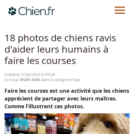
CHIEN.FR
ACTUALITÉS
TOPS
Actualités
18 photos de chiens ravis
d'aider leurs humains à
Races
faire les courses
Guides
Publié le 17/02/2023 à 07h28
Ecrit par
Dulin Inès
dans la catégorie Tops
Faire les courses est une activité que les chiens
apprécient de partager avec leurs maîtres.
Comme l’illustrent ces photos.